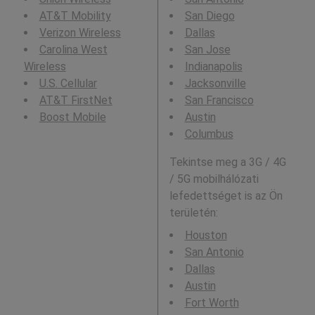
AT&T Mobility
San Diego
Verizon Wireless
Dallas
Carolina West
San Jose
Wireless
Indianapolis
U.S. Cellular
Jacksonville
AT&T FirstNet
San Francisco
Boost Mobile
Austin
Columbus
Tekintse meg a 3G / 4G
/ 5G mobilhálózati
lefedettséget is az Ön
területén:
Houston
San Antonio
Dallas
Austin
Fort Worth