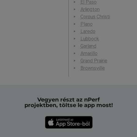
El Paso
Arlington
Corpus Christi
Plano
Laredo
Lubbock
Garland
Amarillo
Grand Prairie
Brownsville
Vegyen részt az nPerf
projektben, töltse le app most!