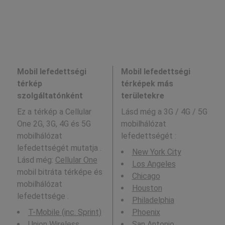
Mobil lefedettségi
Mobil lefedettségi
térkép
térképek más
szolgáltatónként
területekre
Ez a térkép a Cellular
Lásd még a
3G / 4G / 5G
One 2G, 3G, 4G és 5G
mobilhálózat
mobilhálózat
lefedettségét :
lefedettségét mutatja .
New York City
Lásd még:
Cellular One
Los Angeles
mobil bitráta térképe és
Chicago
mobilhálózat
Houston
lefedettsége .
Philadelphia
T-Mobile (inc. Sprint)
Phoenix
Union Wireless
San Antonio