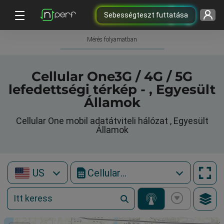
Sebességteszt futtatása
Mérés folyamatban
Cellular One3G / 4G / 5G
lefedettségi térkép - , Egyesült
Államok
Cellular One mobil adatátviteli hálózat , Egyesült
Államok
US
Cellular One