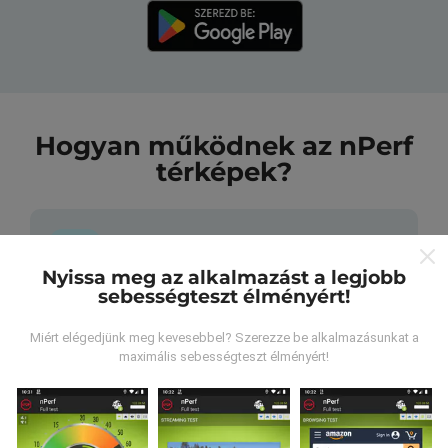
Hogyan működnek az nPerf
térképek?
Nyissa meg az alkalmazást a legjobb
sebességteszt élményért!
Honnan származnak az adatok?
Miért elégedjünk meg kevesebbel? Szerezze be alkalmazásunkat a
Az adatokat az nPerf alkalmazás felhasználói által
maximális sebességteszt élményért!
végzett tesztekből gyűjtik. Ezek valós körülmények
között, közvetlenül a terepen végzett tesztek. Ha
részt venni is szeretne, csak annyit kell tennie, hogy
töltse le az nPerf alkalmazást okostelefonjára.
Minél