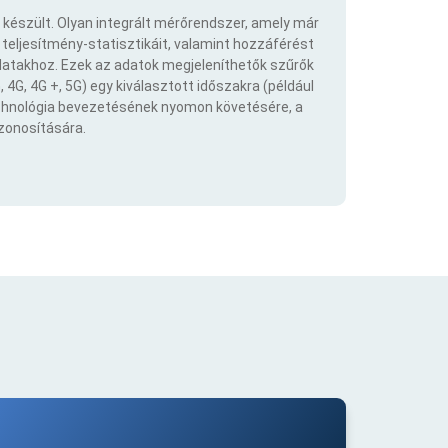
 készült. Olyan integrált mérőrendszer, amely már
eljesítmény-statisztikáit, valamint hozzáférést
atakhoz. Ezek az adatok megjeleníthetők szűrők
 4G, 4G +, 5G) egy kiválasztott időszakra (például
echnológia bevezetésének nyomon követésére, a
azonosítására.