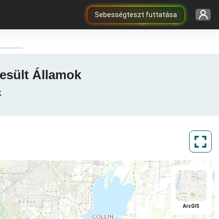
Sebességteszt futtatása
yesült Államok
k
ArcGIS