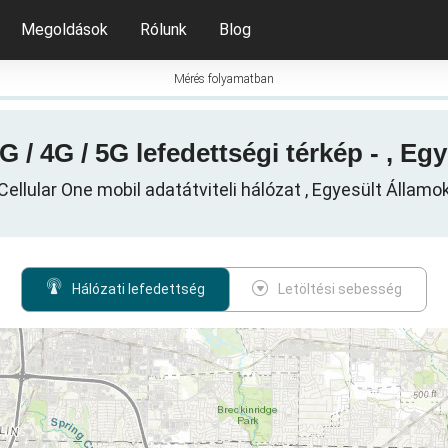
Megoldások
Rólunk
Blog
Mérés folyamatban
G / 4G / 5G lefedettségi térkép - , Eg
Cellular One mobil adatátviteli hálózat , Egyesült Államo
Hálózati lefedettség
Letöltési sebesség