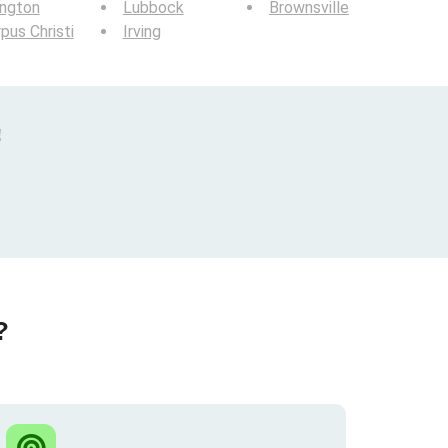
ington
Lubbock
Brownsville
pus Christi
Irving
!
?