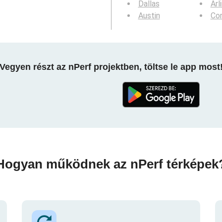
Dallas
Arl
Austin
Cor
Vegyen részt az nPerf projektben, töltse le app most
Hogyan működnek az nPerf térképek