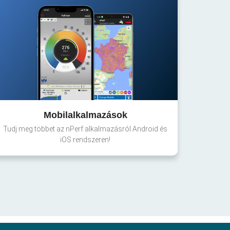
Mobilalkalmazások
Tudj meg többet az nPerf alkalmazásról Android és
iOS rendszeren!