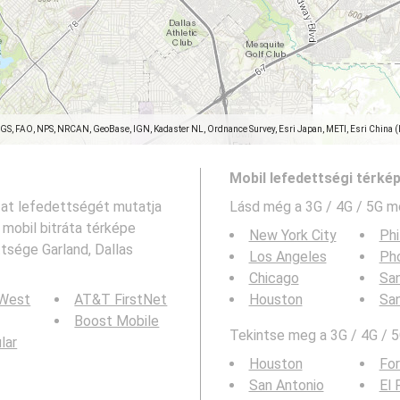
SGS, FAO, NPS, NRCAN, GeoBase, IGN, Kadaster NL, Ordnance Survey, Esri Japan, METI, Esri China 
Mobil lefedettségi térké
ózat lefedettségét mutatja
Lásd még a
3G / 4G / 5G m
mobil bitráta térképe
New York City
Phi
tsége Garland, Dallas
Los Angeles
Ph
Chicago
San
 West
AT&T FirstNet
Houston
Sa
Boost Mobile
Tekintse meg a 3G / 4G / 5
ular
Houston
For
San Antonio
El 