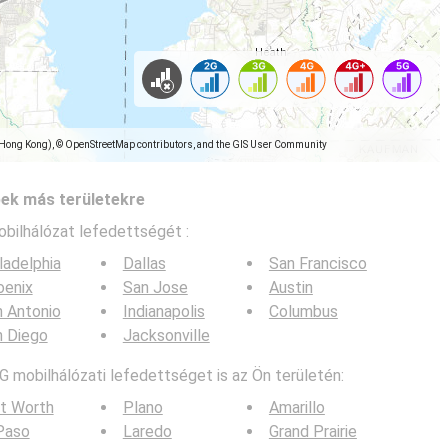
(Hong Kong), © OpenStreetMap contributors, and the GIS User Community
pek más területekre
obilhálózat lefedettségét :
ladelphia
Dallas
San Francisco
oenix
San Jose
Austin
 Antonio
Indianapolis
Columbus
n Diego
Jacksonville
G mobilhálózati lefedettséget is az Ön területén:
t Worth
Plano
Amarillo
Paso
Laredo
Grand Prairie