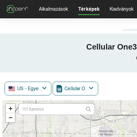
Alkalmazások
Térképek
Kiadványok
Cellular One3
US
- Egyesült Államok
Cellular One
+
−