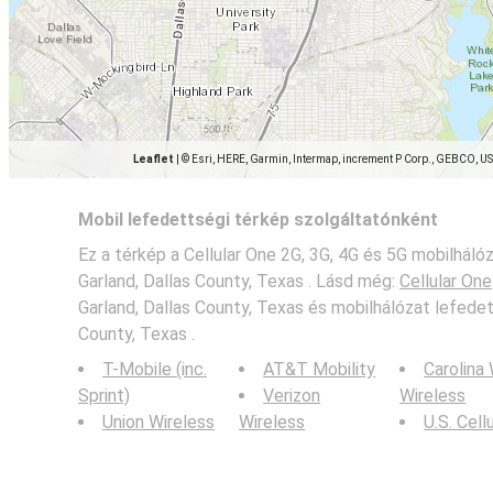
Leaflet
|
© Esri, HERE, Garmin, Intermap, increment P Corp., GEBCO, U
Mobil lefedettségi térkép szolgáltatónként
Ez a térkép a Cellular One 2G, 3G, 4G és 5G mobilhál
Garland, Dallas County, Texas . Lásd még:
Cellular One
Garland, Dallas County, Texas és mobilhálózat lefedet
County, Texas .
T-Mobile (inc.
AT&T Mobility
Carolina
Sprint)
Verizon
Wireless
Union Wireless
Wireless
U.S. Cell