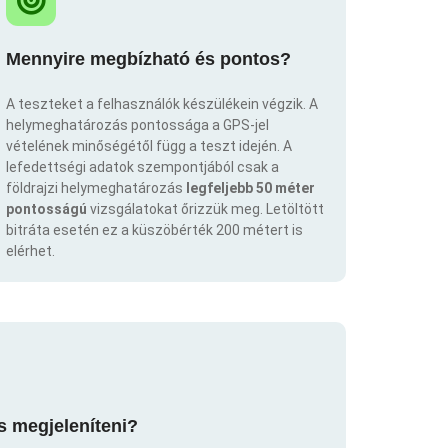
Mennyire megbízható és pontos?
A teszteket a felhasználók készülékein végzik. A
helymeghatározás pontossága a GPS-jel
vételének minőségétől függ a teszt idején. A
lefedettségi adatok szempontjából csak a
földrajzi helymeghatározás
legfeljebb 50 méter
pontosságú
vizsgálatokat őrizzük meg. Letöltött
bitráta esetén ez a küszöbérték 200 métert is
elérhet.
s megjeleníteni?