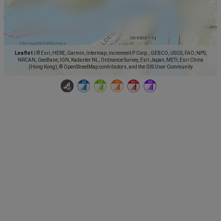
Leaflet
|
© Esri, HERE, Garmin, Intermap, increment P Corp., GEBCO, USGS, FAO, NPS,
NRCAN, GeoBase, IGN, Kadaster NL, Ordnance Survey, Esri Japan, METI, Esri China
(Hong Kong), © OpenStreetMap contributors, and the GIS User Community