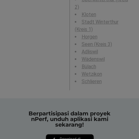
2)
Kloten
Stadt Winterthur
(Kreis 1)
Horgen
Seen (Kreis 3)
Adliswil
Wädenswil
Bülach
Wetzikon
Schlieren
Berpartisipasi dalam proyek
nPerf, unduh aplikasi kami
sekarang!