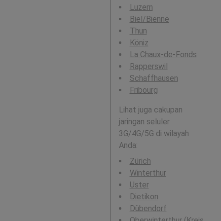
Luzern
Biel/Bienne
Thun
Köniz
La Chaux-de-Fonds
Rapperswil
Schaffhausen
Fribourg
Lihat juga cakupan
jaringan seluler
3G/4G/5G di wilayah
Anda:
Zürich
Winterthur
Uster
Dietikon
Dübendorf
Oberwinterthur (Kreis