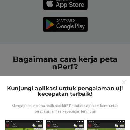
Bagaimana cara kerja peta
nPerf?
Kunjungi aplikasi untuk pengalaman uji
kecepatan terbaik!
Mengapa menerima lebih sedikit? Dapatkan aplikasi kami untuk
Dari mana data tersebut berasal?
pengalaman tes kecepatan tertinggi!
Data dikumpulkan dari tes yang dilakukan oleh
pengguna aplikasi nPerf. Tes yang dilakukan pada