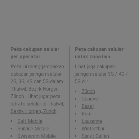
Peta cakupan seluler
Peta cakupan seluler
per operator
untuk zona lain
Peta ini menggambarkan
Lihat juga cakupan
cakupan jaringan seluler
jaringan seluler 3G / 4G /
2G, 3G, 4G dan 5G dalam
5G di
:
Thalwil, Bezirk Horgen,
Zürich
Zürich . Lihat juga: peta
Genève
bitrate seluler di
Thalwil,
Basel
Bezirk Horgen, Zürich
.
Bern
Salt Mobile
Lausanne
Sunrise Mobile
Winterthur
Swisscom Mobile
Sankt Gallen