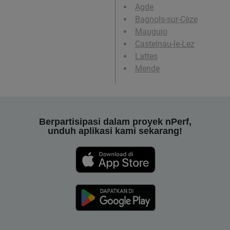
Agde
Bagnols-sur-Cèze
Mauguio
Castelnau-le-Lez
Lattes
Mende
Berpartisipasi dalam proyek nPerf,
unduh aplikasi kami sekarang!