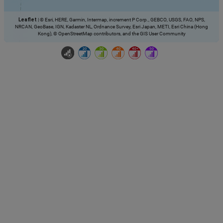
Leaflet
|
© Esri, HERE, Garmin, Intermap, increment P Corp., GEBCO, USGS, FAO, NPS,
NRCAN, GeoBase, IGN, Kadaster NL, Ordnance Survey, Esri Japan, METI, Esri China (Hong
Kong), © OpenStreetMap contributors, and the GIS User Community