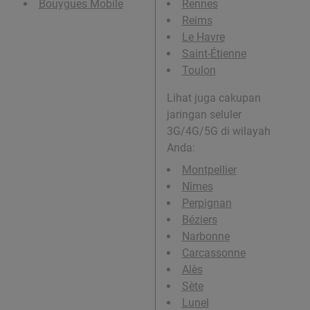
Bouygues Mobile
Rennes
Reims
Le Havre
Saint-Étienne
Toulon
Lihat juga cakupan
jaringan seluler
3G/4G/5G di wilayah
Anda:
Montpellier
Nîmes
Perpignan
Béziers
Narbonne
Carcassonne
Alès
Sète
Lunel