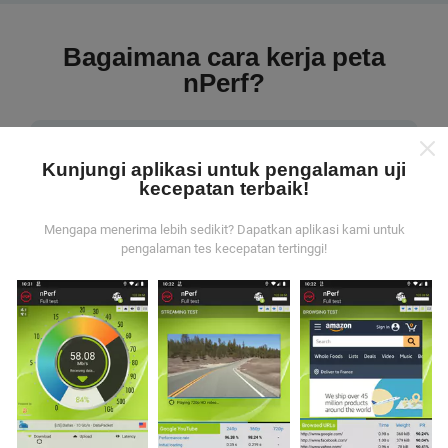
Bagaimana cara kerja peta
nPerf?
Kunjungi aplikasi untuk pengalaman uji
kecepatan terbaik!
Dari mana data tersebut berasal?
Mengapa menerima lebih sedikit? Dapatkan aplikasi kami untuk
pengalaman tes kecepatan tertinggi!
Data dikumpulkan dari tes yang dilakukan oleh
pengguna aplikasi nPerf. Tes yang dilakukan pada
kondisi yang sebenarnya, langsung di lapangan. Jika
Anda ingin terlibat juga, yang harus Anda lakukan
adalah mengunduh aplikasi nPerf ke ponsel Anda.
Semakin banyak data, semakin komprehensif peta
tersebut!