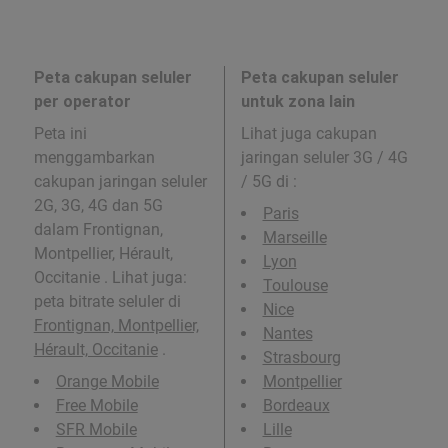
Peta cakupan seluler
Peta cakupan seluler
per operator
untuk zona lain
Peta ini
Lihat juga cakupan
menggambarkan
jaringan seluler 3G / 4G
cakupan jaringan seluler
/ 5G di
:
2G, 3G, 4G dan 5G
Paris
dalam Frontignan,
Marseille
Montpellier, Hérault,
Lyon
Occitanie . Lihat juga:
Toulouse
peta bitrate seluler di
Nice
Frontignan, Montpellier,
Nantes
Hérault, Occitanie
.
Strasbourg
Orange Mobile
Montpellier
Free Mobile
Bordeaux
SFR Mobile
Lille