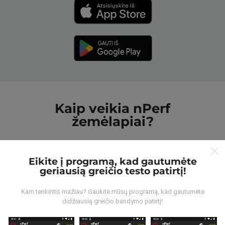
Kaip veikia nPerf
žemėlapiai?
Eikite į programą, kad gautumėte
geriausią greičio testo patirtį!
Iš kur gaunami duomenys?
Kam tenkintis mažiau? Gaukite mūsų programą, kad gautumėte
didžiausią greičio bandymo patirtį!
Duomenys renkami iš bandymų, kuriuos atliko „nPerf“