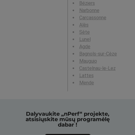
Béziers
Narbonne
Carcassonne
Alès
Sète
Lunel
Agde
Bagnols-sur-Cèze
Mauguio
Castelnau-le-Lez
Lattes
Mende
Dalyvaukite „nPerf“ projekte,
atsisiųskite mūsų programėlę
dabar !