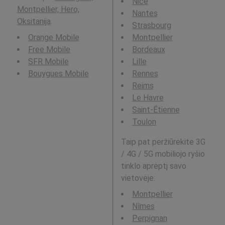
Nice
Montpellier, Hero,
Nantes
Oksitanija
.
Strasbourg
Orange Mobile
Montpellier
Free Mobile
Bordeaux
SFR Mobile
Lille
Bouygues Mobile
Rennes
Reims
Le Havre
Saint-Étienne
Toulon
Taip pat peržiūrėkite 3G
/ 4G / 5G mobiliojo ryšio
tinklo aprėptį savo
vietovėje:
Montpellier
Nîmes
Perpignan