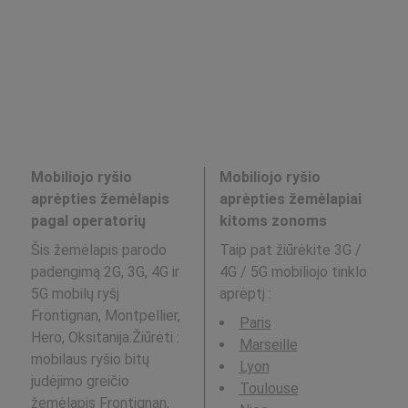
Mobiliojo ryšio
Mobiliojo ryšio
aprėpties žemėlapis
aprėpties žemėlapiai
pagal operatorių
kitoms zonoms
Šis žemėlapis parodo
Taip pat žiūrėkite 3G /
padengimą 2G, 3G, 4G ir
4G / 5G mobiliojo tinklo
5G mobilų ryšį
aprėptį
:
Frontignan, Montpellier,
Paris
Hero, Oksitanija.Žiūrėti :
Marseille
mobilaus ryšio bitų
Lyon
judėjimo greičio
Toulouse
žemėlapis
Frontignan,