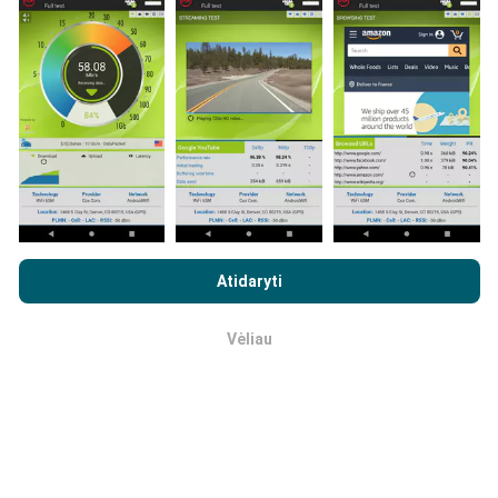
programos vartotojai. Tai testai, atliekami realiomis
sąlygomis, tiesiogiai lauke. Jei ir jūs norite įsitraukti,
tereikia atsisiųsti „nPerf“ programą į savo išmanųjį
telefoną.
Kuo daugiau duomenų, tuo išsamesni bus
žemėlapiai!
Visi bandymų rezultatai rodomi
žemėlapiuose. Filtravimo taisyklės taikomos prieš
skaičiavimo parodymus.
Naršydami „nPerf.com“ sutinkate su mūsų
privatumo ir slapukų
naudojimo politika
, taip pat su „nPerf“ testu
Galutinio
Atidaryti
vartotojo licencijos sutartis
.
Kaip atliekami atnaujinimai?
Vėliau
Gerai
Tinklo aprėpties žemėlapius robotas automatiškai
atnaujina kas valandą. Greičio žemėlapiai
atnaujinami
kas 15 minučių
. Duomenys rodomi dvejus metus. Po
dvejų metų seniausi duomenys iš žemėlapių
pašalinami kartą per mėnesį.