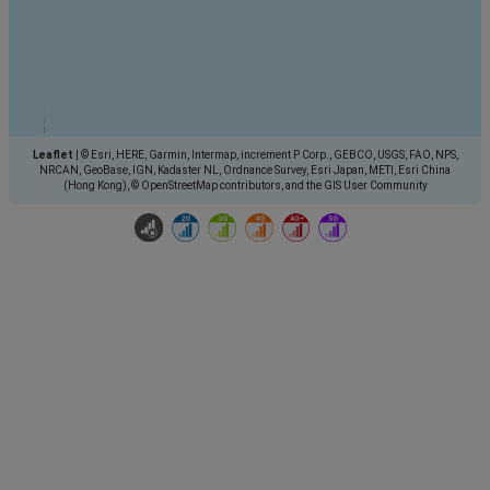
Leaflet
|
© Esri, HERE, Garmin, Intermap, increment P Corp., GEBCO, USGS, FAO, NPS,
NRCAN, GeoBase, IGN, Kadaster NL, Ordnance Survey, Esri Japan, METI, Esri China
(Hong Kong), © OpenStreetMap contributors, and the GIS User Community