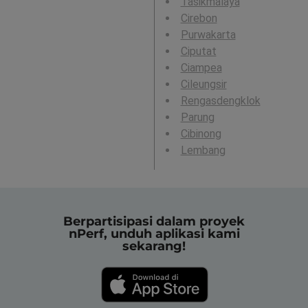
Tasikmalaya
Cirebon
Purwakarta
Ciputat
Ciampea
Cileungsir
Rengasdengklok
Parung
Cibinong
Lembang
Berpartisipasi dalam proyek
nPerf, unduh aplikasi kami
sekarang!