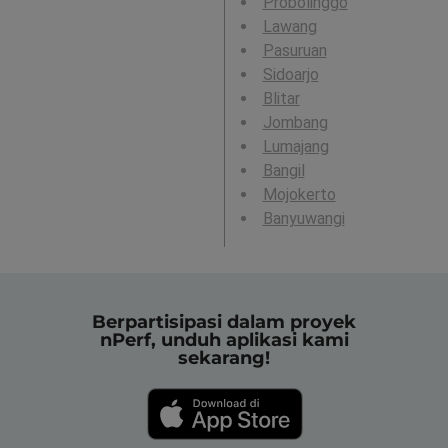
Probolinggo
Lawang
Pasuruan
Sidoarjo
Blitar
Jombang
Lumajang
Bangil
Mojokerto
Banyuwangi
Berpartisipasi dalam proyek
nPerf, unduh aplikasi kami
sekarang!