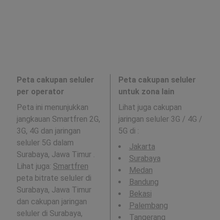
Peta cakupan seluler
Peta cakupan seluler
per operator
untuk zona lain
Peta ini menunjukkan
Lihat juga cakupan
jangkauan Smartfren 2G,
jaringan seluler 3G / 4G /
3G, 4G dan jaringan
5G di
:
seluler 5G dalam
Jakarta
Surabaya, Jawa Timur .
Surabaya
Lihat juga:
Smartfren
Medan
peta bitrate seluler di
Bandung
Surabaya, Jawa Timur
Bekasi
dan cakupan jaringan
Palembang
seluler di Surabaya,
Tangerang