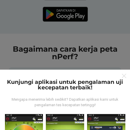
Bagaimana cara kerja peta
nPerf?
Kunjungi aplikasi untuk pengalaman uji
kecepatan terbaik!
Dari mana data tersebut berasal?
Mengapa menerima lebih sedikit? Dapatkan aplikasi kami untuk
pengalaman tes kecepatan tertinggi!
Data dikumpulkan dari tes yang dilakukan oleh
pengguna aplikasi nPerf. Tes yang dilakukan pada
kondisi yang sebenarnya, langsung di lapangan. Jika
Anda ingin terlibat juga, yang harus Anda lakukan