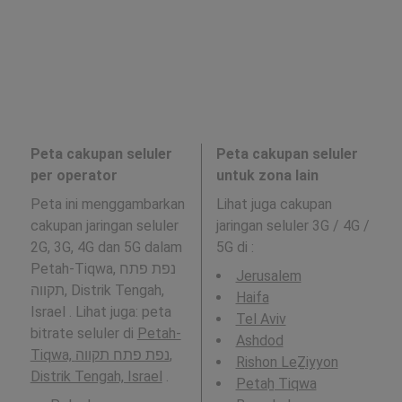
Peta cakupan seluler
Peta cakupan seluler
per operator
untuk zona lain
Peta ini menggambarkan
Lihat juga cakupan
cakupan jaringan seluler
jaringan seluler 3G / 4G /
2G, 3G, 4G dan 5G dalam
5G di
:
Petah-Tiqwa, נפת פתח
Jerusalem
תקווה, Distrik Tengah,
Haifa
Israel . Lihat juga: peta
Tel Aviv
bitrate seluler di
Petah-
Ashdod
Tiqwa, נפת פתח תקווה,
Rishon LeẔiyyon
Distrik Tengah, Israel
.
Petaẖ Tiqwa