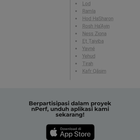
Lod
Ramla
Hod HaSharon
Rosh Ha‘Ayin
Ness Ziona
Eṭ Ṭaiyiba
Yavné
Yehud
Tirah
Kafr Qāsim
Berpartisipasi dalam proyek
nPerf, unduh aplikasi kami
sekarang!