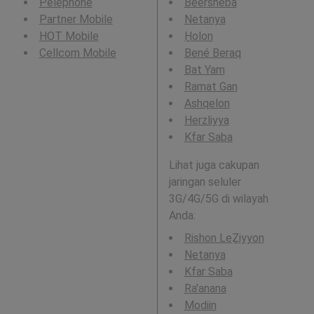
Pelephone
Beersheba
Partner Mobile
Netanya
HOT Mobile
H̱olon
Cellcom Mobile
Bené Beraq
Bat Yam
Ramat Gan
Ashqelon
Herzliyya
Kfar Saba
Lihat juga cakupan
jaringan seluler
3G/4G/5G di wilayah
Anda:
Rishon LeẔiyyon
Netanya
Kfar Saba
Ra'anana
Modiin