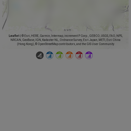
Leaflet
|
© Esri, HERE, Garmin, Intermap, increment P Corp., GEBCO, USGS, FAO, NPS,
NRCAN, GeoBase, IGN, Kadaster NL, Ordnance Survey, Esri Japan, METI, Esri China
(Hong Kong), © OpenStreetMap contributors, and the GIS User Community