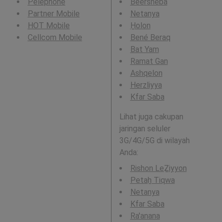
Pelephone
Beersheba
Partner Mobile
Netanya
HOT Mobile
H̱olon
Cellcom Mobile
Bené Beraq
Bat Yam
Ramat Gan
Ashqelon
Herzliyya
Kfar Saba
Lihat juga cakupan
jaringan seluler
3G/4G/5G di wilayah
Anda:
Rishon LeẔiyyon
Petaẖ Tiqwa
Netanya
Kfar Saba
Ra'anana