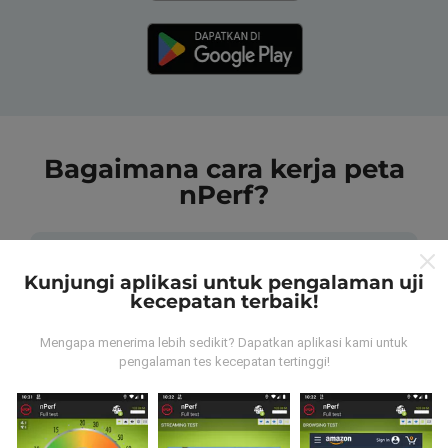
Bagaimana cara kerja peta
nPerf?
Kunjungi aplikasi untuk pengalaman uji
kecepatan terbaik!
Dari mana data tersebut berasal?
Mengapa menerima lebih sedikit? Dapatkan aplikasi kami untuk
pengalaman tes kecepatan tertinggi!
Data dikumpulkan dari tes yang dilakukan oleh
pengguna aplikasi nPerf. Tes yang dilakukan pada
kondisi yang sebenarnya, langsung di lapangan. Jika
Anda ingin terlibat juga, yang harus Anda lakukan