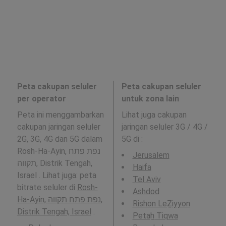
Peta cakupan seluler
Peta cakupan seluler
per operator
untuk zona lain
Peta ini menggambarkan
Lihat juga cakupan
cakupan jaringan seluler
jaringan seluler 3G / 4G /
2G, 3G, 4G dan 5G dalam
5G di
:
Rosh-Ha-Ayin, נפת פתח
Jerusalem
תקווה, Distrik Tengah,
Haifa
Israel . Lihat juga: peta
Tel Aviv
bitrate seluler di
Rosh-
Ashdod
Ha-Ayin, נפת פתח תקווה,
Rishon LeẔiyyon
Distrik Tengah, Israel
.
Petaẖ Tiqwa