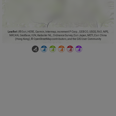
Leaflet
|
© Esri, HERE, Garmin, Intermap, increment P Corp., GEBCO, USGS, FAO, NPS,
NRCAN, GeoBase, IGN, Kadaster NL, Ordnance Survey, Esri Japan, METI, Esri China
(Hong Kong), © OpenStreetMap contributors, and the GIS User Community