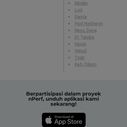
Modiin
Lod
Ramla
Hod HaSharon
Ness Ziona
Eṭ Ṭaiyiba
Yavné
Yehud
Tirah
Kafr Qāsim
Berpartisipasi dalam proyek
nPerf, unduh aplikasi kami
sekarang!