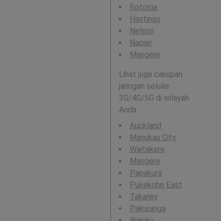
Rotorua
Hastings
Nelson
Napier
Mangere
Lihat juga cakupan
jaringan seluler
3G/4G/5G di wilayah
Anda:
Auckland
Manukau City
Waitakere
Mangere
Papakura
Pukekohe East
Takanini
Pakuranga
Waiuku