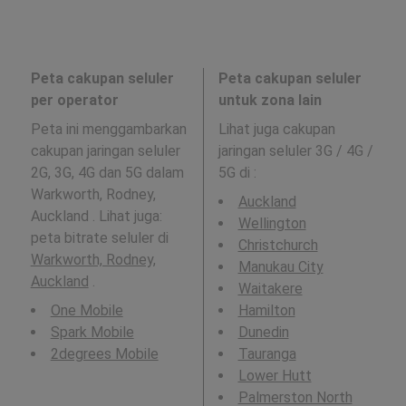
Peta cakupan seluler
Peta cakupan seluler
per operator
untuk zona lain
Peta ini menggambarkan
Lihat juga cakupan
cakupan jaringan seluler
jaringan seluler 3G / 4G /
2G, 3G, 4G dan 5G dalam
5G di
:
Warkworth, Rodney,
Auckland
Auckland . Lihat juga:
Wellington
peta bitrate seluler di
Christchurch
Warkworth, Rodney,
Manukau City
Auckland
.
Waitakere
One Mobile
Hamilton
Spark Mobile
Dunedin
2degrees Mobile
Tauranga
Lower Hutt
Palmerston North