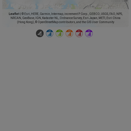
Leaflet
|
© Esri, HERE, Garmin, Intermap, increment P Corp., GEBCO, USGS, FAO, NPS,
NRCAN, GeoBase, IGN, Kadaster NL, Ordnance Survey, Esri Japan, METI, Esri China
(Hong Kong), © OpenStreetMap contributors, and the GIS User Community