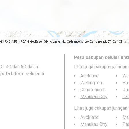
SGS, FAO, NPS, NRCAN, GeoBase, IGN, Kadaster NL, Ordnance Survey, Esri Japan, METI, Esri China 
Peta cakupan seluler unt
3G, 4G dan 5G dalam
Lihat juga cakupan jaringan 
peta bitrate seluler di
Auckland
Wa
Wellington
Ha
Christchurch
Du
Manukau City
Ta
Lihat juga cakupan jaringan
Auckland
Ma
Manukau City
Pa