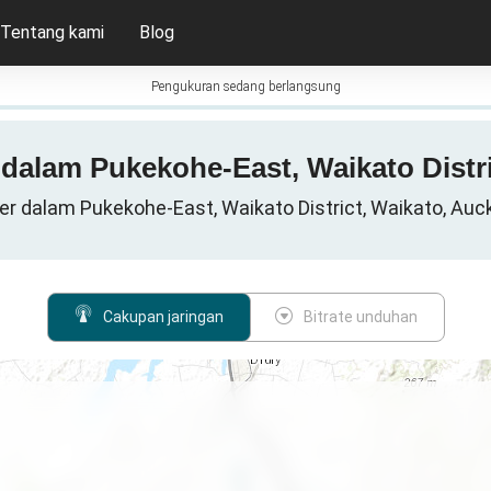
Tentang kami
Blog
Pengukuran sedang berlangsung
 dalam Pukekohe-East, Waikato Distri
ler dalam Pukekohe-East, Waikato District, Waikato, Auck
Cakupan jaringan
Bitrate unduhan