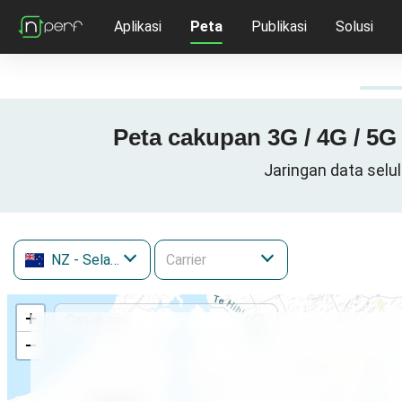
Aplikasi
Peta
Publikasi
Solusi
Peta cakupan 3G / 4G / 5G
Jaringan data selu
NZ
- Selandia Baru
+
−