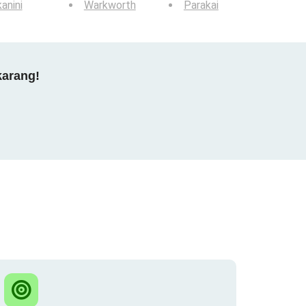
anini
Warkworth
Parakai
karang!