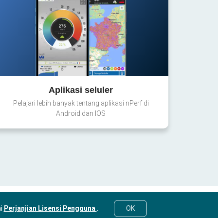
Aplikasi seluler
Pelajari lebih banyak tentang aplikasi nPerf di
Android dan IOS
mi
Perjanjian Lisensi Pengguna
.
OK