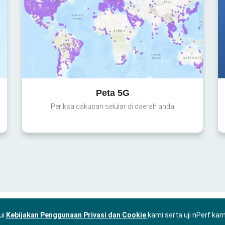
Peta 5G
Periksa cakupan selular di daerah anda
ui
Kebijakan Penggunaan Privasi dan Cookie
kami serta uji nPerf ka