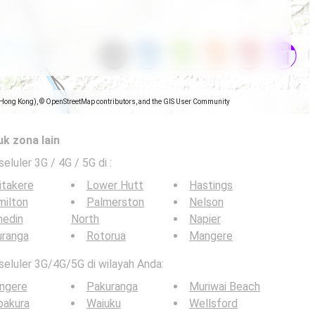
(Hong Kong), © OpenStreetMap contributors, and the GIS User Community
uk zona lain
seluler 3G / 4G / 5G di
:
itakere
Lower Hutt
Hastings
milton
Palmerston
Nelson
nedin
North
Napier
uranga
Rotorua
Mangere
 seluler 3G/4G/5G di wilayah Anda:
ngere
Pakuranga
Muriwai Beach
pakura
Waiuku
Wellsford