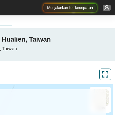
Menjalankan tes kecepatan
 Hualien, Taiwan
, Taiwan
ArcGIS