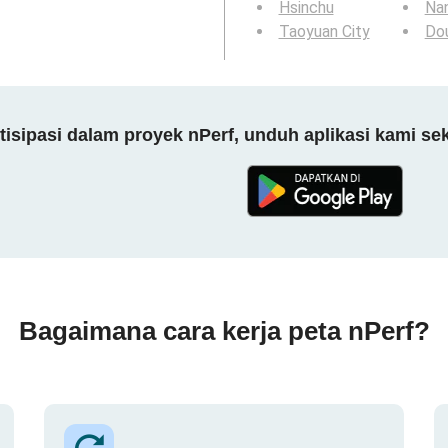
Hsinchu
Na
Taoyuan City
Dou
tisipasi dalam proyek nPerf, unduh aplikasi kami se
Bagaimana cara kerja peta nPerf?