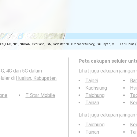
SGS, FAO, NPS, NRCAN, GeoBase, IGN, Kadaster NL, Ordnance Survey, Esri Japan, METI, Esri China 
Peta cakupan seluler unt
3G, 4G dan 5G dalam
Lihat juga cakupan jaringan 
luler di
Hualian, Kabupaten
Taipei
Ba
Kaohsiung
Hs
Tone
T Star Mobile
Taichung
Tao
Tainan
Ke
Lihat juga cakupan jaringan
Taichung
Ke
Tainan
Tai