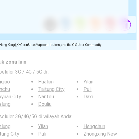
(Hong Kong), © OpenStreetMap contributors, and the GIS User Community
uk zona lain
seluler 3G / 4G / 5G di
:
nqiao
Hualian
Yilan
inchu
Taitung City
Puli
yuan City
Nantou
Daxi
elung
Douliu
 seluler 3G/4G/5G di wilayah Anda:
elung
Yilan
Hengchun
tung City
Puli
Zhongxing New