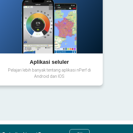
Aplikasi seluler
Pelajari lebih banyak tentang aplikasi nPerf di
Android dan IOS