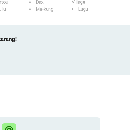
ntou
Daxi
Village
liu
Ma-kung
Lugu
karang!