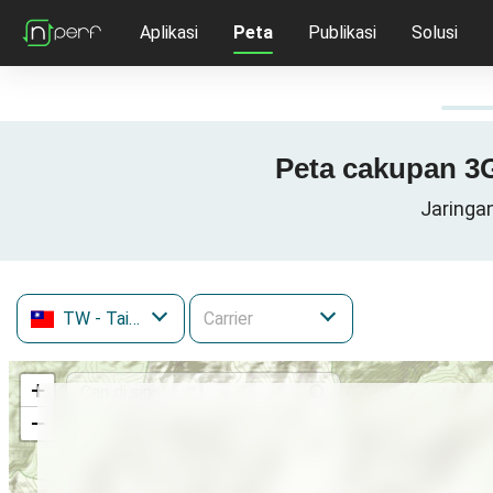
Aplikasi
Peta
Publikasi
Solusi
Peta cakupan 3G
Jaringa
TW
- Taiwan
+
−