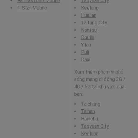
Far EasTone Mobile
Taoyuan City
T Star Mobile
Keelung
Hualian
Taitung City
Nantou
Douliu
Yilan
Puli
Daxi
Xem thêm phạm vi phủ
sóng mạng di động 3G /
4G / 5G tại khu vực của
bạn:
Taichung
Tainan
Hsinchu
Taoyuan City
Keelung