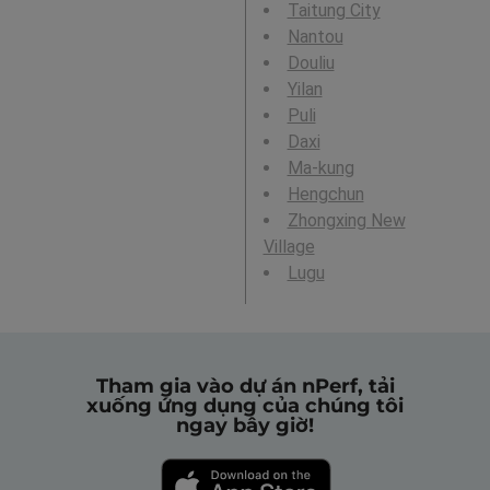
Taitung City
Nantou
Douliu
Yilan
Puli
Daxi
Ma-kung
Hengchun
Zhongxing New
Village
Lugu
Tham gia vào dự án nPerf, tải
xuống ứng dụng của chúng tôi
ngay bây giờ!