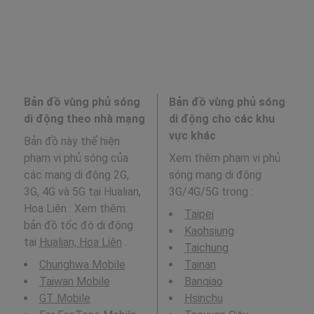
Bản đồ vùng phủ sóng
Bản đồ vùng phủ sóng
di động theo nhà mạng
di động cho các khu
vực khác
Bản đồ này thể hiện
phạm vi phủ sóng của
Xem thêm phạm vi phủ
các mạng di động 2G,
sóng mạng di động
3G, 4G và 5G tại Hualian,
3G/4G/5G trong
:
Hoa Liên . Xem thêm:
Taipei
bản đồ tốc độ di động
Kaohsiung
tại
Hualian, Hoa Liên
.
Taichung
Chunghwa Mobile
Tainan
Taiwan Mobile
Banqiao
GT Mobile
Hsinchu