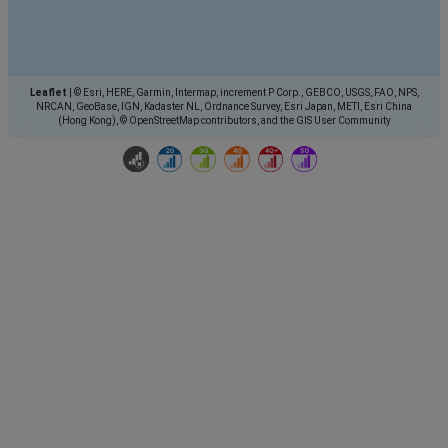
Leaflet
|
© Esri, HERE, Garmin, Intermap, increment P Corp., GEBCO, USGS, FAO, NPS,
NRCAN, GeoBase, IGN, Kadaster NL, Ordnance Survey, Esri Japan, METI, Esri China
(Hong Kong), © OpenStreetMap contributors, and the GIS User Community