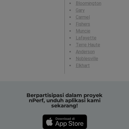
Bloomington
Gary
Carmel
Fishers
Muncie
Lafayette
Terre Haute
Anderson
Noblesville
Elkhart
Berpartisipasi dalam proyek
nPerf, unduh aplikasi kami
sekarang!