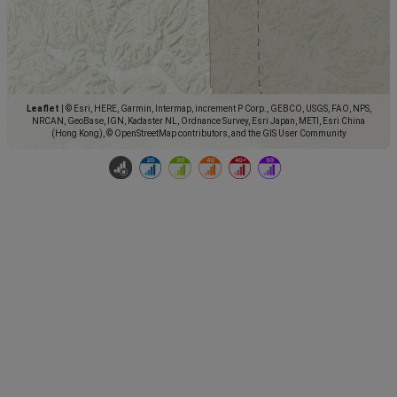
Leaflet
|
© Esri, HERE, Garmin, Intermap, increment P Corp., GEBCO, USGS, FAO, NPS,
NRCAN, GeoBase, IGN, Kadaster NL, Ordnance Survey, Esri Japan, METI, Esri China
(Hong Kong), © OpenStreetMap contributors, and the GIS User Community