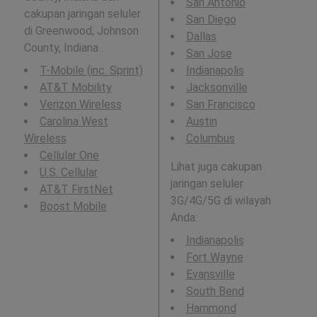
San Antonio
cakupan jaringan seluler
San Diego
di Greenwood, Johnson
Dallas
County, Indiana .
San Jose
T-Mobile (inc. Sprint)
Indianapolis
AT&T Mobility
Jacksonville
Verizon Wireless
San Francisco
Carolina West
Austin
Wireless
Columbus
Cellular One
Lihat juga cakupan
U.S. Cellular
jaringan seluler
AT&T FirstNet
3G/4G/5G di wilayah
Boost Mobile
Anda:
Indianapolis
Fort Wayne
Evansville
South Bend
Hammond