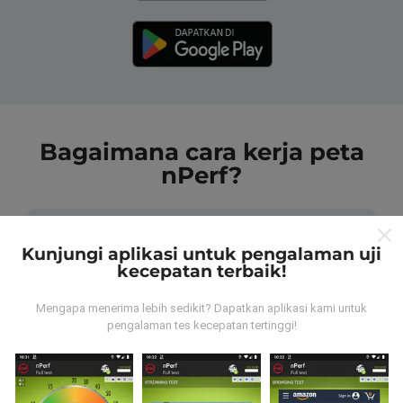
Bagaimana cara kerja peta
nPerf?
Kunjungi aplikasi untuk pengalaman uji
kecepatan terbaik!
Dari mana data tersebut berasal?
Mengapa menerima lebih sedikit? Dapatkan aplikasi kami untuk
pengalaman tes kecepatan tertinggi!
Data dikumpulkan dari tes yang dilakukan oleh
pengguna aplikasi nPerf. Tes yang dilakukan pada
kondisi yang sebenarnya, langsung di lapangan. Jika
Anda ingin terlibat juga, yang harus Anda lakukan