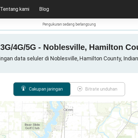
Tentang kami
Blog
Pengukuran sedang berlangsung
G/4G/5G - Noblesville, Hamilton Cou
ingan data seluler di Noblesville, Hamilton County, India
Cakupan jaringan
Bitrate unduhan