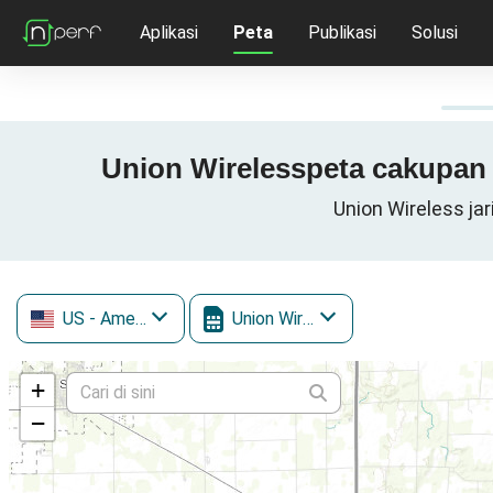
Aplikasi
Peta
Publikasi
Solusi
Union Wirelesspeta cakupan 3
Union Wireless jar
US
- Amerika Serikat
Union Wireless
+
−