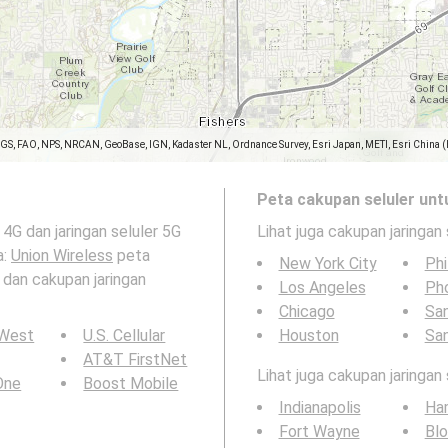
SGS, FAO, NPS, NRCAN, GeoBase, IGN, Kadaster NL, Ordnance Survey, Esri Japan, METI, Esri China 
Peta cakupan seluler unt
4G dan jaringan seluler 5G
Lihat juga cakupan jaringan 
a:
Union Wireless
peta
New York City
Phi
a dan cakupan jaringan
Los Angeles
Ph
Chicago
San
 West
U.S. Cellular
Houston
Sa
AT&T FirstNet
Lihat juga cakupan jaringan
 One
Boost Mobile
Indianapolis
Ha
Fort Wayne
Bl