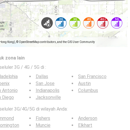
(Hong Kong), © OpenStreetMap contributors, and the GIS User Community
uk zona lain
seluler 3G / 4G / 5G di
:
ladelphia
Dallas
San Francisco
oenix
San Jose
Austin
 Antonio
Indianapolis
Columbus
n Diego
Jacksonville
 seluler 3G/4G/5G di wilayah Anda:
mmond
Fishers
Anderson
oomington
Muncie
Elkhart