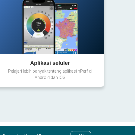
Aplikasi seluler
Pelajari lebih banyak tentang aplikasi nPerf di
Android dan IOS