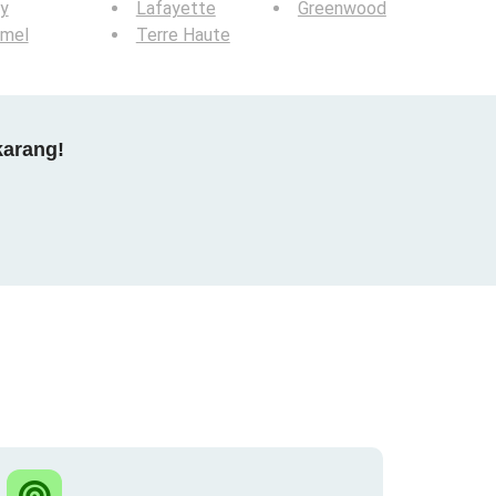
y
Lafayette
Greenwood
rmel
Terre Haute
karang!