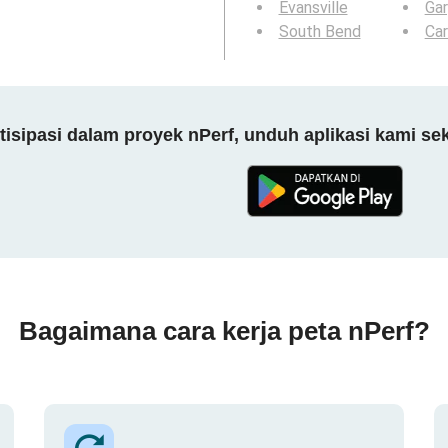
Evansville
Gar
South Bend
Ca
tisipasi dalam proyek nPerf, unduh aplikasi kami se
Bagaimana cara kerja peta nPerf?