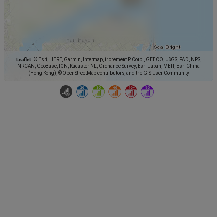
Leaflet
|
© Esri, HERE, Garmin, Intermap, increment P Corp., GEBCO, USGS, FAO, NPS,
NRCAN, GeoBase, IGN, Kadaster NL, Ordnance Survey, Esri Japan, METI, Esri China
(Hong Kong), © OpenStreetMap contributors, and the GIS User Community