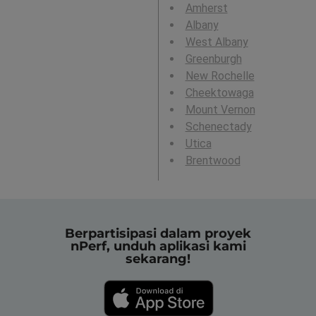
Amherst
Albany
West Albany
Greenburgh
New Rochelle
Cheektowaga
Mount Vernon
Schenectady
Utica
Brentwood
Berpartisipasi dalam proyek
nPerf, unduh aplikasi kami
sekarang!