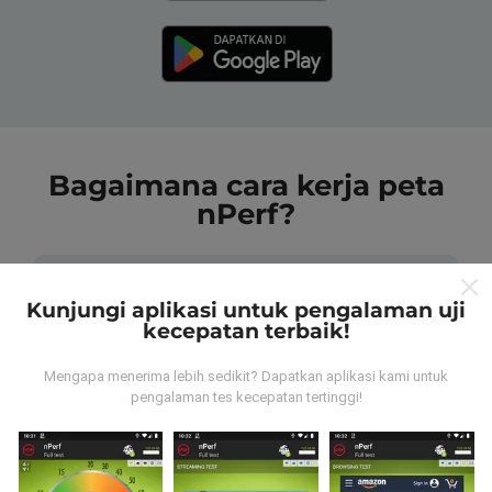
Bagaimana cara kerja peta
nPerf?
Kunjungi aplikasi untuk pengalaman uji
kecepatan terbaik!
Dari mana data tersebut berasal?
Mengapa menerima lebih sedikit? Dapatkan aplikasi kami untuk
pengalaman tes kecepatan tertinggi!
Data dikumpulkan dari tes yang dilakukan oleh
pengguna aplikasi nPerf. Tes yang dilakukan pada
kondisi yang sebenarnya, langsung di lapangan. Jika
Anda ingin terlibat juga, yang harus Anda lakukan