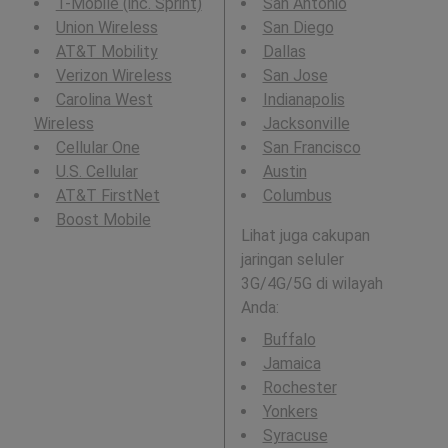
T-Mobile (inc. Sprint)
San Antonio
Union Wireless
San Diego
AT&T Mobility
Dallas
Verizon Wireless
San Jose
Carolina West
Indianapolis
Wireless
Jacksonville
Cellular One
San Francisco
U.S. Cellular
Austin
AT&T FirstNet
Columbus
Boost Mobile
Lihat juga cakupan
jaringan seluler
3G/4G/5G di wilayah
Anda:
Buffalo
Jamaica
Rochester
Yonkers
Syracuse