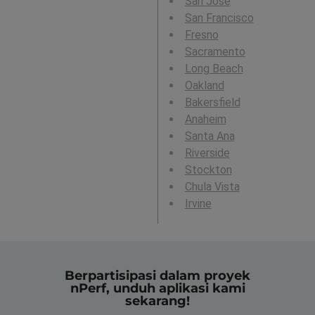
San Jose
San Francisco
Fresno
Sacramento
Long Beach
Oakland
Bakersfield
Anaheim
Santa Ana
Riverside
Stockton
Chula Vista
Irvine
Berpartisipasi dalam proyek
nPerf, unduh aplikasi kami
sekarang!