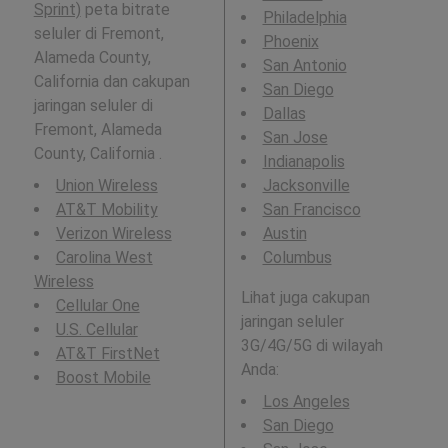
Sprint)
peta bitrate
Philadelphia
seluler di Fremont,
Phoenix
Alameda County,
San Antonio
California dan cakupan
San Diego
jaringan seluler di
Dallas
Fremont, Alameda
San Jose
County, California .
Indianapolis
Union Wireless
Jacksonville
AT&T Mobility
San Francisco
Verizon Wireless
Austin
Carolina West
Columbus
Wireless
Lihat juga cakupan
Cellular One
jaringan seluler
U.S. Cellular
3G/4G/5G di wilayah
AT&T FirstNet
Anda:
Boost Mobile
Los Angeles
San Diego