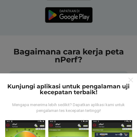
Bagaimana cara kerja peta
nPerf?
Kunjungi aplikasi untuk pengalaman uji
kecepatan terbaik!
Dari mana data tersebut berasal?
Mengapa menerima lebih sedikit? Dapatkan aplikasi kami untuk
pengalaman tes kecepatan tertinggi!
Data dikumpulkan dari tes yang dilakukan oleh
pengguna aplikasi nPerf. Tes yang dilakukan pada
kondisi yang sebenarnya, langsung di lapangan. Jika
Anda ingin terlibat juga, yang harus Anda lakukan