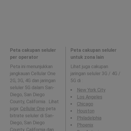
Peta cakupan seluler
Peta cakupan seluler
per operator
untuk zona lain
Peta ini menunjukkan
Lihat juga cakupan
jangkauan Cellular One
jaringan seluler 3G / 4G /
2G, 3G, 4G dan jaringan
5G di
:
seluler 5G dalam San-
New York City
Diego, San Diego
Los Angeles
County, California . Lihat
Chicago
juga:
Cellular One
peta
Houston
bitrate seluler di San-
Philadelphia
Diego, San Diego
Phoenix
County, California dan