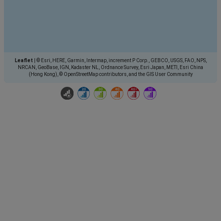
Leaflet
|
© Esri, HERE, Garmin, Intermap, increment P Corp., GEBCO, USGS, FAO, NPS,
NRCAN, GeoBase, IGN, Kadaster NL, Ordnance Survey, Esri Japan, METI, Esri China
(Hong Kong), © OpenStreetMap contributors, and the GIS User Community