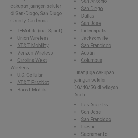
San Antonio
cakupan jaringan seluler
San Diego
di San-Diego, San Diego
Dallas
County, California .
San Jose
T-Mobile (inc. Sprint)
Indianapolis
Union Wireless
Jacksonville
AT&T Mobility
San Francisco
Verizon Wireless
Austin
Carolina West
Columbus
Wireless
Lihat juga cakupan
U.S. Cellular
jaringan seluler
AT&T FirstNet
3G/4G/5G di wilayah
Boost Mobile
Anda:
Los Angeles
San Jose
San Francisco
Fresno
Sacramento