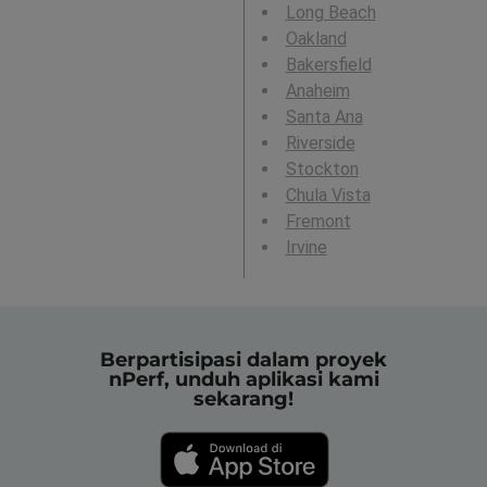
Long Beach
Oakland
Bakersfield
Anaheim
Santa Ana
Riverside
Stockton
Chula Vista
Fremont
Irvine
Berpartisipasi dalam proyek
nPerf, unduh aplikasi kami
sekarang!