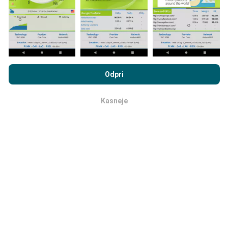
uporabljajo pravila filtriranja.
Z brskanjem po portalu nPerf.com se soglašate z našim
Pravilnikom o zasebnosti in piškotkih
kot tudi z našo nPerf test
Odpri
Licenčno pogodbo za končnega uporabnika
.
Kako so posodobitve narejene?
Kasneje
v redu
Zemljevidi pokritosti omrežja samodejno posodablja
bot vsako uro. Zemljevidi hitrosti se
posodabljajo
vsakih 15 minut
. Podatki so prikazani dve leti. Po dveh
letih se najstarejši podatki odstranijo z zemljevidov
enkrat mesečno.