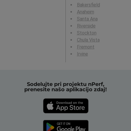
Bakersfield
Anaheim
Santa Ana
Riverside
Stockton
Chula Vista
Fremont
Irvine
Sodelujte pri projektu nPerf,
prenesite našo aplikacijo zdaj!