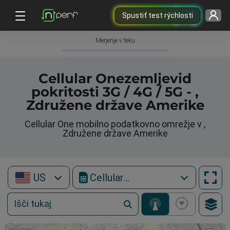
Spustiť test rýchlosti
Merjenje v teku
Cellular Onezemljevid
pokritosti 3G / 4G / 5G - ,
Združene države Amerike
Cellular One mobilno podatkovno omrežje v ,
Združene države Amerike
US
Cellular One