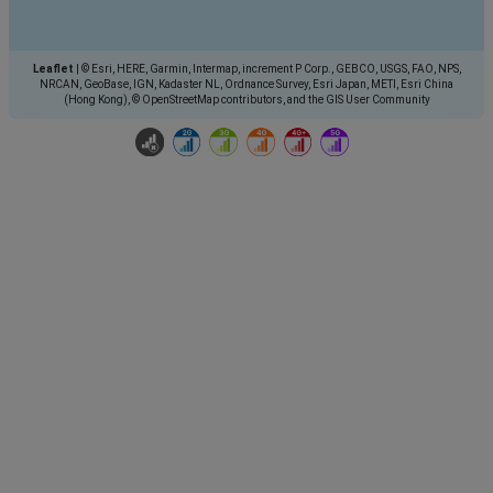
Leaflet
|
© Esri, HERE, Garmin, Intermap, increment P Corp., GEBCO, USGS, FAO, NPS,
NRCAN, GeoBase, IGN, Kadaster NL, Ordnance Survey, Esri Japan, METI, Esri China
(Hong Kong), © OpenStreetMap contributors, and the GIS User Community