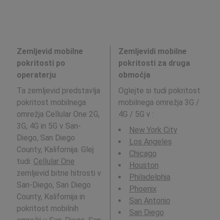
Zemljevid mobilne
Zemljevidi mobilne
pokritosti po
pokritosti za druga
operaterju
območja
Ta zemljevid predstavlja
Oglejte si tudi pokritost
pokritost mobilnega
mobilnega omrežja 3G /
omrežja Cellular One 2G,
4G / 5G v
:
3G, 4G in 5G v San-
New York City
Diego, San Diego
Los Angeles
County, Kalifornija. Glej
Chicago
tudi:
Cellular One
Houston
zemljevid bitne hitrosti v
Philadelphia
San-Diego, San Diego
Phoenix
County, Kalifornija in
San Antonio
pokritost mobilnih
San Diego