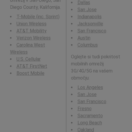
omrežij v San-Diego, San
Dallas
Diego County, Kalifornija.
San Jose
T-Mobile (inc. Sprint)
Indianapolis
Union Wireless
Jacksonville
AT&T Mobility
San Francisco
Verizon Wireless
Austin
Carolina West
Columbus
Wireless
Oglejte si tudi pokritost
U.S. Cellular
mobilnih omrežij
AT&T FirstNet
3G/4G/5G na vašem
Boost Mobile
območju:
Los Angeles
San Jose
San Francisco
Fresno
Sacramento
Long Beach
Oakland