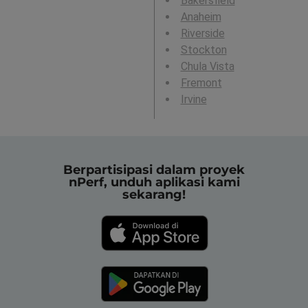
Bakersfield
Anaheim
Riverside
Stockton
Chula Vista
Fremont
Irvine
Berpartisipasi dalam proyek
nPerf, unduh aplikasi kami
sekarang!