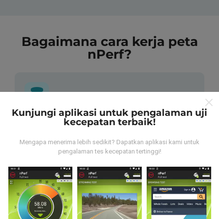
Bagaimana cara kerja peta
nPerf?
Kunjungi aplikasi untuk pengalaman uji
kecepatan terbaik!
Dari mana data tersebut berasal?
Mengapa menerima lebih sedikit? Dapatkan aplikasi kami untuk
Data dikumpulkan dari tes yang dilakukan oleh
pengalaman tes kecepatan tertinggi!
pengguna aplikasi nPerf. Tes yang dilakukan pada
kondisi yang sebenarnya, langsung di lapangan. Jika
Anda ingin terlibat juga, yang harus Anda lakukan
adalah mengunduh aplikasi nPerf ke ponsel Anda.
Semakin banyak data, semakin komprehensif peta
tersebut!