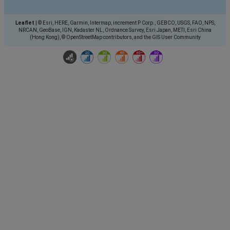
Leaflet
|
© Esri, HERE, Garmin, Intermap, increment P Corp., GEBCO, USGS, FAO, NPS,
NRCAN, GeoBase, IGN, Kadaster NL, Ordnance Survey, Esri Japan, METI, Esri China
(Hong Kong), © OpenStreetMap contributors, and the GIS User Community