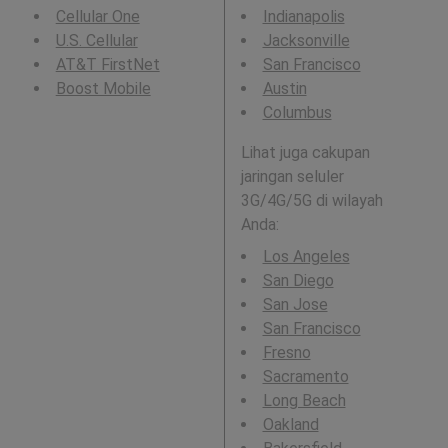
Cellular One
Indianapolis
U.S. Cellular
Jacksonville
AT&T FirstNet
San Francisco
Boost Mobile
Austin
Columbus
Lihat juga cakupan
jaringan seluler
3G/4G/5G di wilayah
Anda:
Los Angeles
San Diego
San Jose
San Francisco
Fresno
Sacramento
Long Beach
Oakland