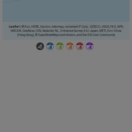
Leaflet
|
© Esri, HERE, Garmin, Intermap, increment P Corp., GEBCO, USGS, FAO, NPS,
NRCAN, GeoBase, IGN, Kadaster NL, Ordnance Survey, Esri Japan, METI, Esri China
(Hong Kong), © OpenStreetMap contributors, and the GIS User Community