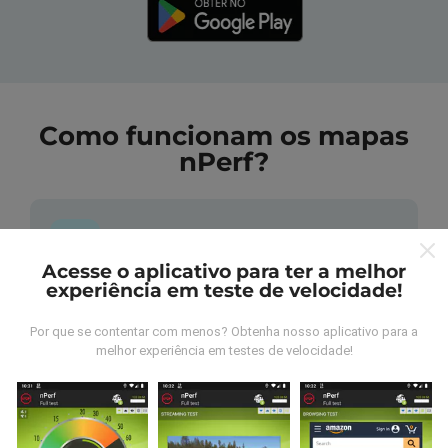
Como funcionam os mapas
nPerf?
Acesse o aplicativo para ter a melhor
experiência em teste de velocidade!
De onde vem os dados nperf?
Por que se contentar com menos? Obtenha nosso aplicativo para a
As medidas coletadas são efetuadas pour
melhor experiência em testes de velocidade!
utilizadores do aplicativo nPerf. São medidas
realizadas em condições reais, efetuadas no local em
questão. Se você também quiser participar, basta
baixar o aplicativo nPerf no seu telefone.
Quanto mais