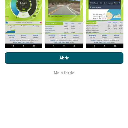
dados tivermos, mais completos ficarão os mapas !
Como são feitas as atualizações de
Ao navegar no nPerf.com, você concorda com nossa
Política de
dados?
uso de privacidade e cookies
, bem como com o nosso teste
Abrir
nPerf
Contrato de licença do usuário final
.
Os mapas de cobertura de rede são atualizados
automaticamente por um robô a cada hora. Já os
Mais tarde
OK
mapas de velocidade são atualizados a
cada 15
minutos
.Os dados são disponíveis por dois anos.
Após dois anos, os dados mais antigos serão
removidos dos mapas uma vez por mês.