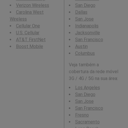
Verizon Wireless
San Diego
Carolina West
Dallas
Wireless
San Jose
Cellular One
Indianapolis
U.S. Cellular
Jacksonville
AT&T FirstNet
San Francisco
Boost Mobile
Austin
Columbus
Veja também a
cobertura da rede móvel
3G / 4G / 5G na sua área:
Los Angeles
San Diego
San Jose
San Francisco
Fresno
Sacramento