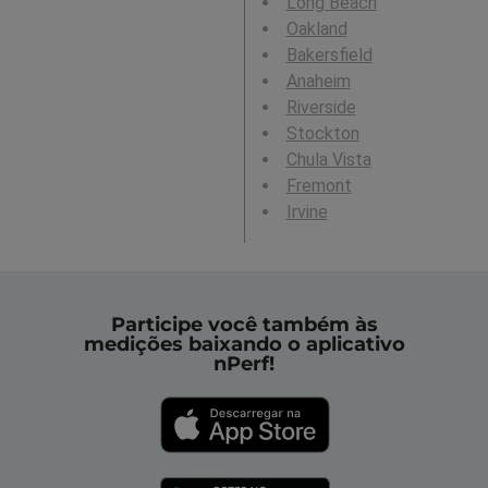
Long Beach
Oakland
Bakersfield
Anaheim
Riverside
Stockton
Chula Vista
Fremont
Irvine
Participe você também às
medições baixando o aplicativo
nPerf!