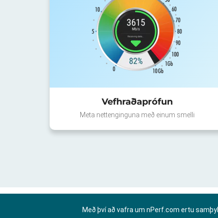
Vefhraðaprófun
Meta nettenginguna með einum smelli
Með því að vafra um nPerf.com ertu samþy