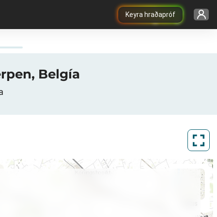
Keyra hraðapróf
erpen, Belgía
a
ArcGIS