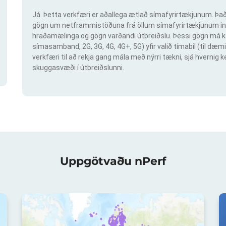
Já. Þetta verkfæri er aðallega ætlað símafyrirtækjunum. Það 
gögn um netframmistöðuna frá öllum símafyrirtækjunum inn
hraðamælinga og gögn varðandi útbreiðslu. Þessi gögn má ka
símasamband, 2G, 3G, 4G, 4G+, 5G) yfir valið tímabil (til dæmi
verkfæri til að rekja gang mála með nýrri tækni, sjá hvern
skuggasvæði í útbreiðslunni.
Uppgötvaðu nPerf