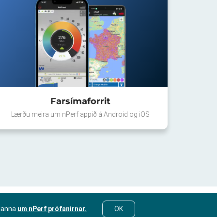
Farsímaforrit
Lærðu meira um nPerf appið á Android og iOS
lanna
um nPerf prófanirnar.
OK