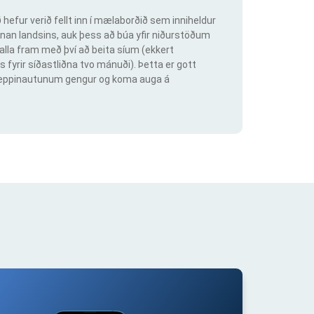
hefur verið fellt inn í mælaborðið sem inniheldur
an landsins, auk þess að búa yfir niðurstöðum
lla fram með því að beita síum (ekkert
s fyrir síðastliðna tvo mánuði). Þetta er gott
ig keppinautunum gengur og koma auga á