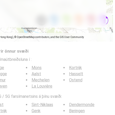
(Hong Kong), © OpenStreetMap contributors, and the GIS User Community
rir önnur svæði
símaútbreiðsluna í
:
ège
Mons
Kortrijk
ugge
Aalst
Hasselt
mur
Mechelen
Ostend
uven
La Louvière
 / 5G farsímanetsins á þínu svæði:
st
Sint-Niklaas
Dendermonde
trijk
Genk
Beringen