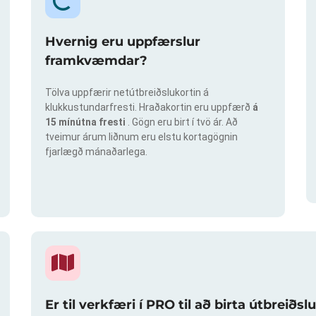
Hvernig eru uppfærslur
framkvæmdar?
Tölva uppfærir netútbreiðslukortin á
klukkustundarfresti. Hraðakortin eru uppfærð
á
15 mínútna fresti
. Gögn eru birt í tvö ár. Að
tveimur árum liðnum eru elstu kortagögnin
fjarlægð mánaðarlega.
Er til verkfæri í PRO til að birta útbreið