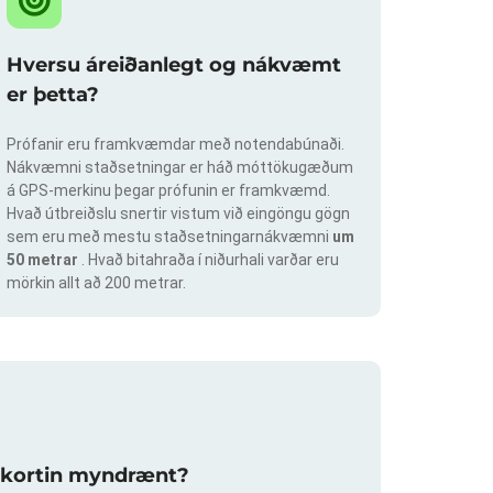
Hversu áreiðanlegt og nákvæmt
er þetta?
Prófanir eru framkvæmdar með notendabúnaði.
Nákvæmni staðsetningar er háð móttökugæðum
á GPS-merkinu þegar prófunin er framkvæmd.
Hvað útbreiðslu snertir vistum við eingöngu gögn
sem eru með mestu staðsetningarnákvæmni
um
50 metrar
. Hvað bitahraða í niðurhali varðar eru
mörkin allt að 200 metrar.
slukortin myndrænt?