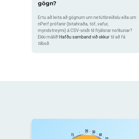
gögn?
Ertu að leita að gögnum um netútbreiðslu eða um
nPerf prófanir (bitahraða, töf, vafur,
myndstreymi) á CSV-sniði til frjálsrar notkunar?
Ekki málið!
Hafðu samband við okkur
til að fá
tilboð.