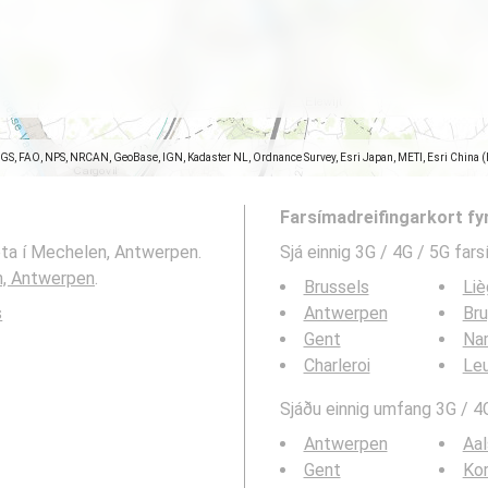
SGS, FAO, NPS, NRCAN, GeoBase, IGN, Kadaster NL, Ordnance Survey, Esri Japan, METI, Esri China 
Farsímadreifingarkort fy
neta í Mechelen, Antwerpen.
Sjá einnig 3G / 4G / 5G far
, Antwerpen
.
Brussels
Li
s
Antwerpen
Br
Gent
Na
Charleroi
Le
Sjáðu einnig umfang 3G / 4G
Antwerpen
Aal
Gent
Kor