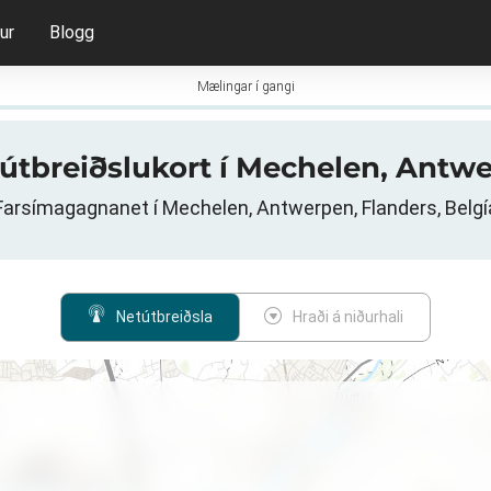
ur
Blogg
Mælingar í gangi
 útbreiðslukort í Mechelen, Antw
Farsímagagnanet í Mechelen, Antwerpen, Flanders, Belgí
Netútbreiðsla
Hraði á niðurhali