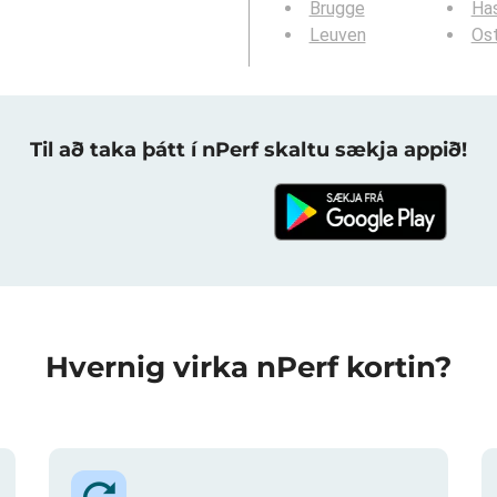
Brugge
Ha
Leuven
Os
Til að taka þátt í nPerf skaltu sækja appið!
Hvernig virka nPerf kortin?