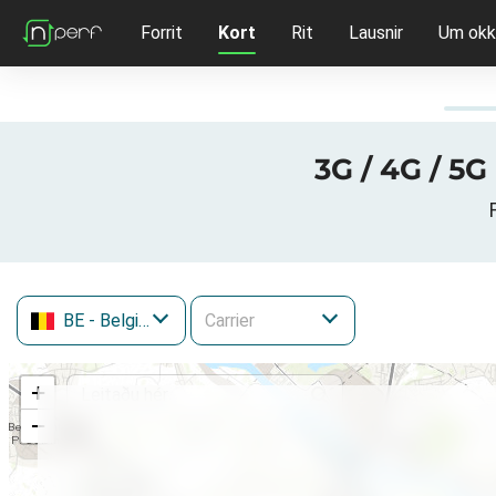
Forrit
Kort
Rit
Lausnir
Um okk
3G / 4G / 5G
BE
- Belgium
+
−