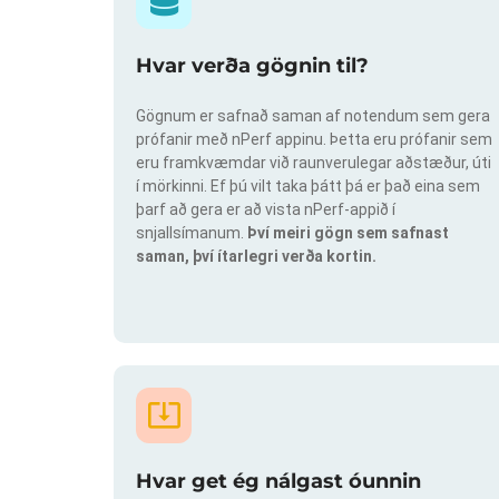
Hvar verða gögnin til?
Gögnum er safnað saman af notendum sem gera
prófanir með nPerf appinu. Þetta eru prófanir sem
eru framkvæmdar við raunverulegar aðstæður, úti
í mörkinni. Ef þú vilt taka þátt þá er það eina sem
þarf að gera er að vista nPerf-appið í
snjallsímanum.
Því meiri gögn sem safnast
saman, því ítarlegri verða kortin.
Hvar get ég nálgast óunnin