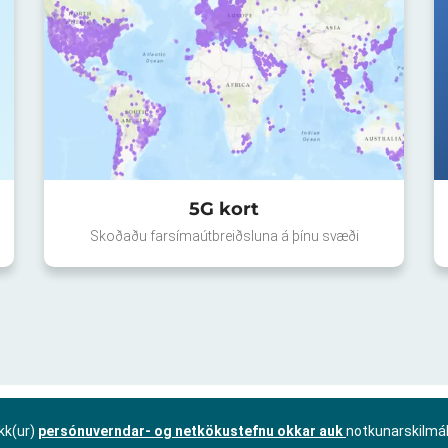
5G kort
Skoðaðu farsímaútbreiðsluna á þínu svæði
kk(ur)
persónuverndar- og netkökustefnu okkar auk
notkunarskilmá