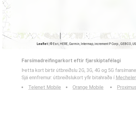
Leaflet
|
© Esri, HERE, Garmin, Intermap, increment P Corp., GEBCO, U
Farsímadreifingarkort eftir fjarskiptafélagi
Þetta kort birtir útbreiðslu 2G, 3G, 4G og 5G farsíma
Sjá ennfremur: útbreiðslukort yfir bitahraða í
Mechelen
Telenet Mobile
Orange Mobile
Proximu