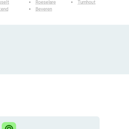
sselt
Roeselare
Turnhout
tend
Beveren