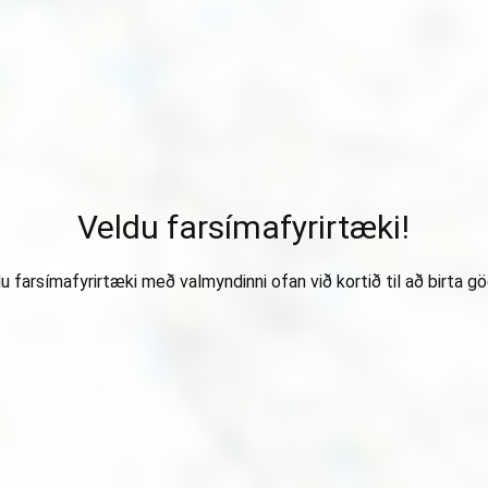
Veldu farsímafyrirtæki!
u farsímafyrirtæki með valmyndinni ofan við kortið til að birta gö