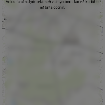
Veldu farsímafyrirtæki með valmyndinni ofan við kortið til
að birta gögnin.