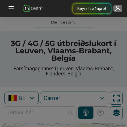
Keyra hraðapróf
Mælingar í gangi
3G / 4G / 5G útbreiðslukort í
Leuven, Vlaams-Brabant,
Belgía
Farsímagagnanet í Leuven, Vlaams-Brabant,
Flanders, Belgía
BE