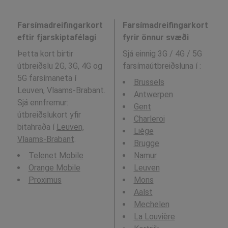
Farsímadreifingarkort
Farsímadreifingarkort
eftir fjarskiptafélagi
fyrir önnur svæði
Þetta kort birtir
Sjá einnig 3G / 4G / 5G
útbreiðslu 2G, 3G, 4G og
farsímaútbreiðsluna í
:
5G farsímaneta í
Brussels
Leuven, Vlaams-Brabant.
Antwerpen
Sjá ennfremur:
Gent
útbreiðslukort yfir
Charleroi
bitahraða í
Leuven,
Liège
Vlaams-Brabant
.
Brugge
Telenet Mobile
Namur
Orange Mobile
Leuven
Proximus
Mons
Aalst
Mechelen
La Louvière