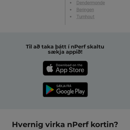
Dendermonde
Beringen
Turnhout
Til að taka þátt í nPerf skaltu
sækja appið!
Hvernig virka nPerf kortin?