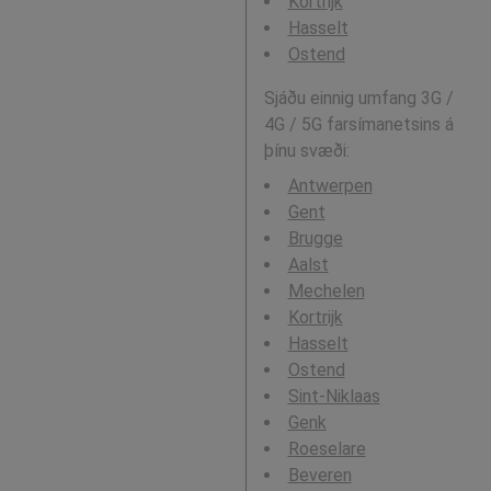
Kortrijk
Hasselt
Ostend
Sjáðu einnig umfang 3G /
4G / 5G farsímanetsins á
þínu svæði:
Antwerpen
Gent
Brugge
Aalst
Mechelen
Kortrijk
Hasselt
Ostend
Sint-Niklaas
Genk
Roeselare
Beveren