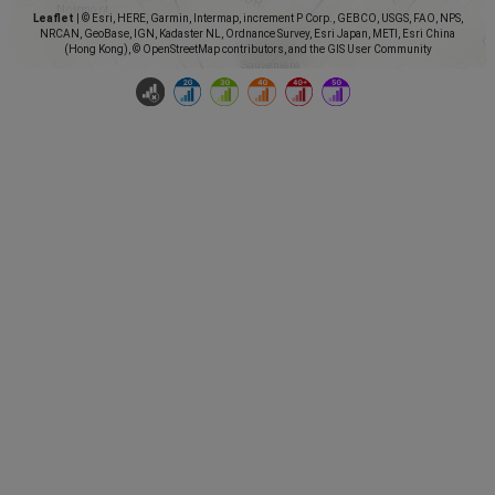
Leaflet
|
© Esri, HERE, Garmin, Intermap, increment P Corp., GEBCO, USGS, FAO, NPS,
NRCAN, GeoBase, IGN, Kadaster NL, Ordnance Survey, Esri Japan, METI, Esri China
(Hong Kong), © OpenStreetMap contributors, and the GIS User Community