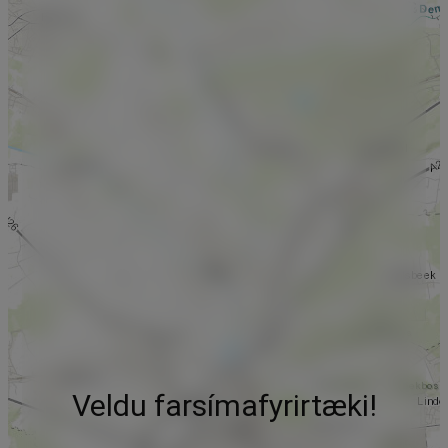
Veldu farsímafyrirtæki!