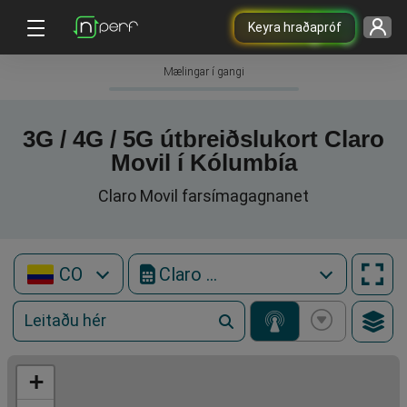
Keyra hraðapróf
Mælingar í gangi
3G / 4G / 5G útbreiðslukort Claro
Movil í Kólumbía
Claro Movil farsímagagnanet
CO
Claro Movil
+