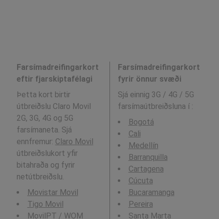
Farsímadreifingarkort
Farsímadreifingarkort
eftir fjarskiptafélagi
fyrir önnur svæði
Þetta kort birtir
Sjá einnig 3G / 4G / 5G
útbreiðslu Claro Movil
farsímaútbreiðsluna í
:
2G, 3G, 4G og 5G
Bogotá
farsímaneta. Sjá
Cali
ennfremur:
Claro Movil
Medellín
útbreiðslukort yfir
Barranquilla
bitahraða og fyrir
Cartagena
netútbreiðslu.
Cúcuta
Movistar Movil
Bucaramanga
Tigo Movil
Pereira
MovilPT / WOM
Santa Marta