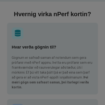
Hvernig virka nPerf kortin?
Hvar verða gögnin til?
Gögnum er safnað saman af notendum sem gera
prófanir með nPerf appinu. Þetta eru prófanir sem eru
framkvæmdar við raunverulegar aðstæður, úti í
mörkinni. Ef þú vilt taka þátt þá er það eina sem þarf
að gera er að vista nPerf-appið í snjallsímanum.
Því
meiri gögn sem safnast saman, því ítarlegri verða
kortin.