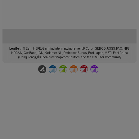
Leaflet
|
© Esri, HERE, Garmin, Intermap, increment P Corp., GEBCO, USGS, FAO, NPS,
NRCAN, GeoBase, IGN, Kadaster NL, Ordnance Survey, Esri Japan, METI, Esri China
(Hong Kong), © OpenStreetMap contributors, and the GIS User Community