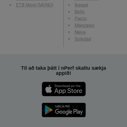
ETB Movil (MVNO)
Ibagué
Bello
Pasto
Manizales
Neiva
Soledad
Til að taka þátt í nPerf skaltu sækja
appið!