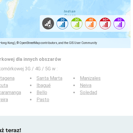
(Hong Kong), © OpenStreetMap contributors, and the GIS User Community
rkowej dla innych obszarów
 komórkowej 3G / 4G / 5G w
:
rtagena
Santa Marta
Manizales
cuta
Ibagué
Neiva
caramanga
Bello
Soledad
eira
Pasto
ż teraz!