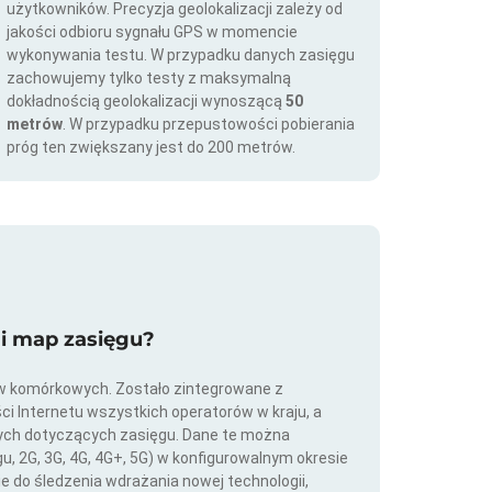
użytkowników. Precyzja geolokalizacji zależy od
jakości odbioru sygnału GPS w momencie
wykonywania testu. W przypadku danych zasięgu
zachowujemy tylko testy z maksymalną
dokładnością geolokalizacji wynoszącą
50
metrów
. W przypadku przepustowości pobierania
próg ten zwiększany jest do 200 metrów.
ji map zasięgu?
ów komórkowych. Zostało zintegrowane z
ści Internetu wszystkich operatorów w kraju, a
nych dotyczących zasięgu. Dane te można
gu, 2G, 3G, 4G, 4G+, 5G) w konfigurowalnym okresie
ie do śledzenia wdrażania nowej technologii,