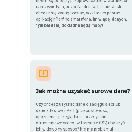
nPerf. Są to testy przeprowadzane w warunkach
rzeczywistych, bezpośrednio w terenie. Jeśli
chcesz się zaangażować, wystarczy pobrać
aplikację nPerf na smartfona.
Im więcej danych,
tym bardziej dokładne będą mapy!
Jak można uzyskać surowe dane?
Czy chcesz uzyskać dane o zasięgu sieci lub
dane z testów nPerf (przepustowość,
opóźnienie, przeglądanie, przesyłanie
strumieniowe wideo) w formacie CSV, aby użyć
ich w dowolny sposób? Nie ma problemu!