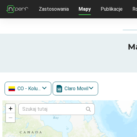
Zastosowania
Mapy
Publikacje
R
Ma
CO
- Kolumbia
Claro Movil
+
−