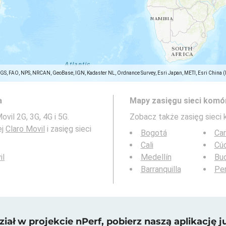
SGS, FAO, NPS, NRCAN, GeoBase, IGN, Kadaster NL, Ordnance Survey, Esri Japan, METI, Esri China 
a
Mapy zasięgu sieci komó
vil 2G, 3G, 4G i 5G.
Zobacz także zasięg sieci
ej
Claro Movil
i zasięg sieci
Bogotá
Ca
Cali
Cú
il
Medellín
Bu
Barranquilla
Per
iał w projekcie nPerf, pobierz naszą aplikację ju