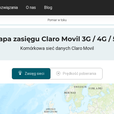
ozwiązania
O nas
Blog
Pomiar w toku
pa zasięgu Claro Movil 3G / 4G /
Komórkowa sieć danych Claro Movil
Zasięg sieci
Prędkość pobierania