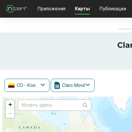
Приложения
Карты
Публикации
Cla
CO
- Колумбия
Claro Movil
+
−