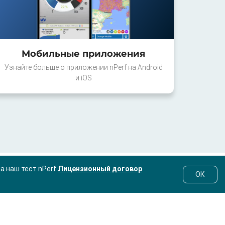
Мобильные приложения
Узнайте больше о приложении nPerf на Android
и iOS
на наш тест nPerf
Лицензионный договор
ОК