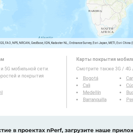
SGS, FAO, NPS, NRCAN, GeoBase, IGN, Kadaster NL, Ordnance Survey, Esri Japan, METI, Esri China 
ам
Карты покрытия мобиль
G и 5G мобильной сети.
Смотрите также 3G / 4G
ростей и покрытия
Bogotá
Ca
Cali
Cú
il
Medellín
Bu
Barranquilla
Per
тие в проектах nPerf, загрузите наше прило