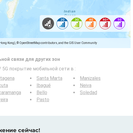
(Hong Kong), © OpenStreetMap contributors, and the GIS User Community
ной связи для других зон
 / 5G покрытие мобильной сети в
:
rtagena
Santa Marta
Manizales
cuta
Ibagué
Neiva
caramanga
Bello
Soledad
eira
Pasto
жение сейчас!