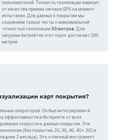
пользователей. Точность геолокации зависит
от качества приема сигнала GPS на момент
испытания. Для данных о покрытии мы
сохраняем только тесты с максимальной
точностью геолокации
50 метров
. Для
загрузки битрейтов этот порог достигает 200
метров.
изуализации карт покрытия?
льных операторов. Он был интегрирован в
у эффективности в Интернете от всех
ирования скорости и данных покрытия. Эти
ологии (без покрытия, 2G, 3G, 4G, 4G+, 5G) в
следние 2 месяца). Это отличный инструмент