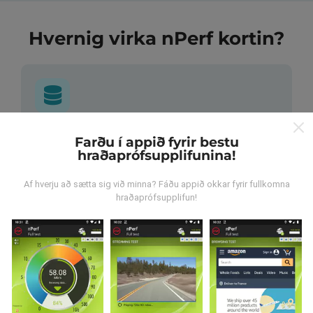
Hvernig virka nPerf kortin?
Hvar verða gögnin til?
Farðu í appið fyrir bestu
hraðaprófsupplifunina!
Gögnum er safnað saman af notendum sem gera
prófanir með nPerf appinu. Þetta eru prófanir sem eru
Af hverju að sætta sig við minna? Fáðu appið okkar fyrir fullkomna
framkvæmdar við raunverulegar aðstæður, úti í
hraðaprófsupplifun!
mörkinni. Ef þú vilt taka þátt þá er það eina sem þarf
að gera er að vista nPerf-appið í snjallsímanum.
Því
meiri gögn sem safnast saman, því ítarlegri verða
kortin.