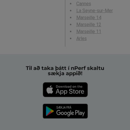
Cannes
La Seyne-sur-Mer
Marseille 14
Marseille 12
Marseille 11
Arles
Til að taka þátt í nPerf skaltu
sækja appið!