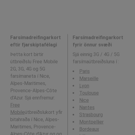
Farsímadreifingarkort
Farsímadreifingarkort
eftir fjarskiptafélagi
fyrir önnur svæði
Þetta kort birtir
Sjá einnig 3G / 4G / 5G
útbreiðslu Free Mobile
farsímaútbreiðsluna í
:
2G, 3G, 4G og 5G
Paris
farsímaneta í Nice,
Marseille
Alpes-Maritimes,
Lyon
Provence-Alpes-Côte
Toulouse
d'Azur. Sjá ennfremur:
Nice
Free
Nantes
Mobile
útbreiðslukort yfir
Strasbourg
bitahraða í Nice, Alpes-
Montpellier
Maritimes, Provence-
Bordeaux
Alpes-Côte d'Azur og og