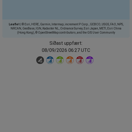
Leaflet
|
© Esri, HERE, Garmin, Intermap, increment P Corp., GEBCO, USGS, FAO, NPS,
NRCAN, GeoBase, IGN, Kadaster NL, Ordnance Survey, Esri Japan, METI, Esri China
(Hong Kong), © OpenStreetMap contributors, and the GIS User Community
Síðast uppfært:
08/09/2026 06:27 UTC