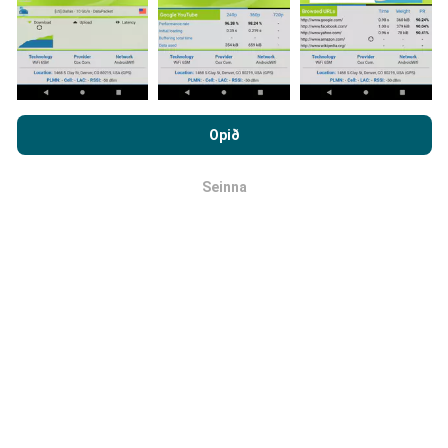
Hvernig eru uppfærslur
framkvæmdar?
Með því að vafra um nPerf.com ertu samþykk(ur)
persónuverndar- og netkökustefnu okkar auk
Opið
Tölva uppfærir netútbreiðslukortin á
notkunarskilmálanna
um nPerf prófanirnar.
klukkustundarfresti. Hraðakortin eru uppfærð
á 15
Seinna
mínútna fresti
. Gögn eru birt í tvö ár. Að tveimur árum
OK
liðnum eru elstu kortagögnin fjarlægð mánaðarlega.
Hversu áreiðanlegt og nákvæmt er
þetta?
Prófanir eru framkvæmdar með notendabúnaði.