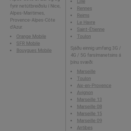
Lille
fyrir netútbreiðslu í Nice,
Rennes
Alpes-Maritimes,
Reims
Provence-Alpes-Côte
Le Havre
d'Azur.
Saint-Étienne
Orange Mobile
Toulon
SFR Mobile
Sjáðu einnig umfang 3G /
Bouygues Mobile
4G / 5G farsímanetsins á
þínu svæði:
Marseille
Toulon
Aix-en-Provence
Avignon
Marseille 13
Marseille 08
Marseille 15
Marseille 09
Antibes