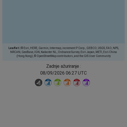
Leaflet
|
© Esri, HERE, Garmin, Intermap, increment P Corp., GEBCO, USGS, FAO, NPS,
NRCAN, GeoBase, IGN, Kadaster NL, Ordnance Survey, Esri Japan, METI, Esri China
(Hong Kong), © OpenStreetMap contributors, and the GIS User Community
Zadnje ažuriranje :
08/09/2026 06:27 UTC