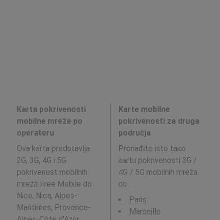
Karta pokrivenosti
Karte mobilne
mobilne mreže po
pokrivenosti za druga
operateru
područja
Ova karta predstavlja
Pronađite isto tako
2G, 3G, 4G i 5G
kartu pokrivenosti 3G /
pokrivenost mobilnih
4G / 5G mobilnih mreža
mreža Free Mobile do
do
:
Nice, Nica, Alpes-
Paris
Maritimes, Provence-
Marseille
Alpes-Côte d'Azur.