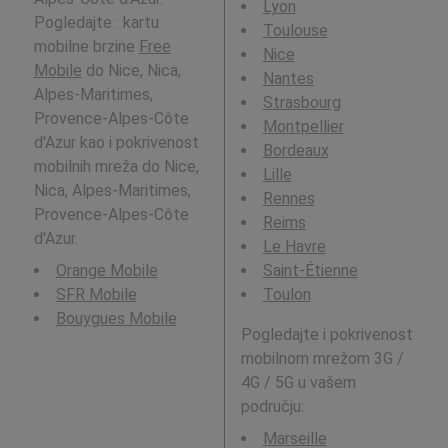
Lyon
Pogledajte : kartu
Toulouse
mobilne brzine
Free
Nice
Mobile
do Nice, Nica,
Nantes
Alpes-Maritimes,
Strasbourg
Provence-Alpes-Côte
Montpellier
d'Azur kao i pokrivenost
Bordeaux
mobilnih mreža do Nice,
Lille
Nica, Alpes-Maritimes,
Rennes
Provence-Alpes-Côte
Reims
d'Azur.
Le Havre
Orange Mobile
Saint-Étienne
SFR Mobile
Toulon
Bouygues Mobile
Pogledajte i pokrivenost
mobilnom mrežom 3G /
4G / 5G u vašem
području:
Marseille