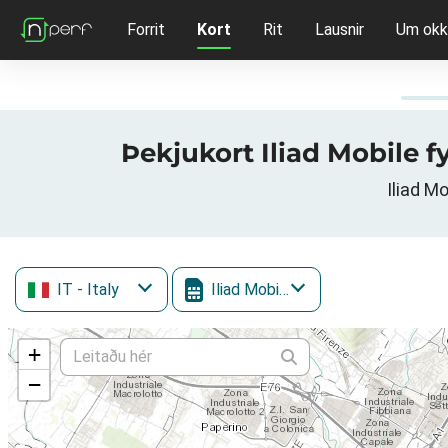
Forrit
Kort
Rit
Lausnir
Um okk
Þekjukort Iliad Mobile fy
Iliad M
IT
- Italy
Iliad Mobile
+
−