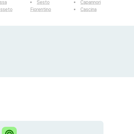
ssa
Sesto
Capannori
osseto
Fiorentino
Cascina