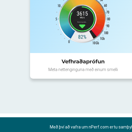
Vefhraðaprófun
Meta nettenginguna með einum smelli
Með því að vafra um nPerf.com ertu samþy