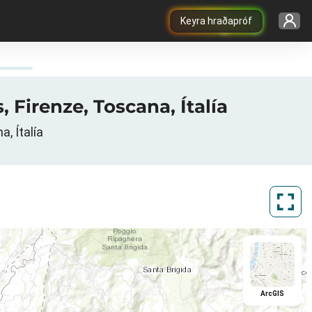
Keyra hraðapróf
, Firenze, Toscana, Ítalía
, Ítalía
ArcGIS