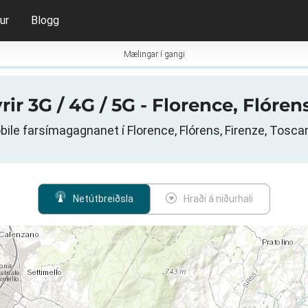
ur
Blogg
Mælingar í gangi
rir 3G / 4G / 5G - Florence, Flórens
obile farsímagagnanet í Florence, Flórens, Firenze, Toscana
Netútbreiðsla
Hraði á niðurhali