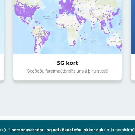
5G kort
Skoðaðu farsímaútbreiðsluna á þínu svæði
kk(ur)
persónuverndar- og netkökustefnu okkar auk
notkunarskilmá