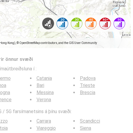
(Hong Kong), © OpenStreetMap contributors, and the GIS User Community
rir önnur svæði
símaútbreiðsluna í
:
lermo
Catania
Padova
noa
Bari
Trieste
logna
Messina
Brescia
rence
Verona
 / 5G farsímanetsins á þínu svæði:
ezzo
Carrara
Scandicci
toia
Viareggio
Siena