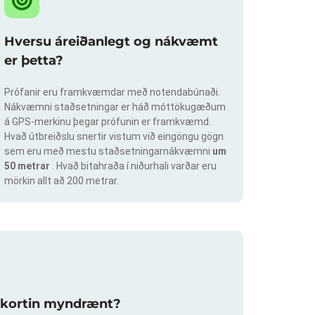
Hversu áreiðanlegt og nákvæmt
er þetta?
Prófanir eru framkvæmdar með notendabúnaði.
Nákvæmni staðsetningar er háð móttökugæðum
á GPS-merkinu þegar prófunin er framkvæmd.
Hvað útbreiðslu snertir vistum við eingöngu gögn
sem eru með mestu staðsetningarnákvæmni
um
50 metrar
. Hvað bitahraða í niðurhali varðar eru
mörkin allt að 200 metrar.
slukortin myndrænt?