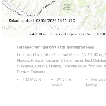
Síðast uppfært:
08/05/2026 15:11 UTC
Leaflet
|
© Esri, HERE, Garmin, Intermap, increment P Corp., GEBCO, U
Farsímadreifingarkort eftir fjarskiptafélagi
Þetta kort birtir útbreiðslu Iliad Mobile 2G, 3G, 4G og
Flórens, Firenze, Toscana. Sjá ennfremur:
Iliad Mobile
ú
í Florence, Flórens, Firenze, Toscana og og fyrir netútb
Firenze, Toscana.
TIM Mobile
Wind Tre
Fastweb
Mobile
Mobile