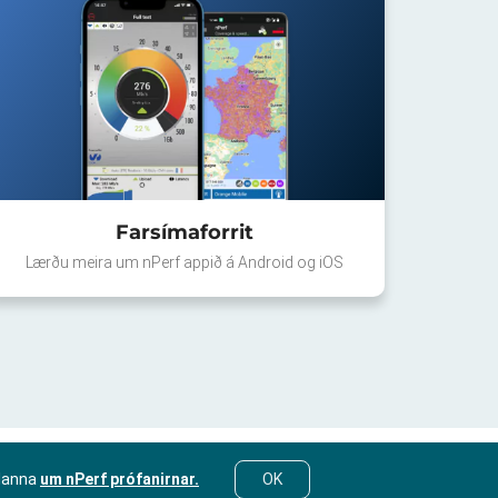
Farsímaforrit
Lærðu meira um nPerf appið á Android og iOS
lanna
um nPerf prófanirnar.
OK