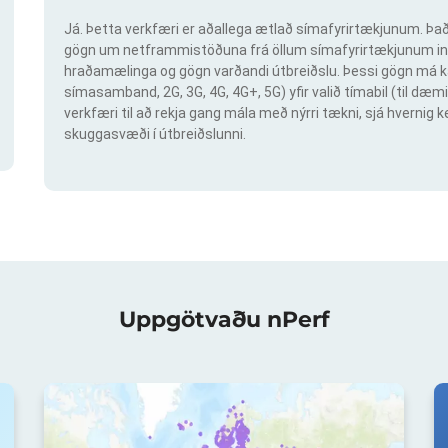
Já. Þetta verkfæri er aðallega ætlað símafyrirtækjunum. Það 
gögn um netframmistöðuna frá öllum símafyrirtækjunum inn
hraðamælinga og gögn varðandi útbreiðslu. Þessi gögn má ka
símasamband, 2G, 3G, 4G, 4G+, 5G) yfir valið tímabil (til dæmi
verkfæri til að rekja gang mála með nýrri tækni, sjá hvern
skuggasvæði í útbreiðslunni.
Uppgötvaðu nPerf