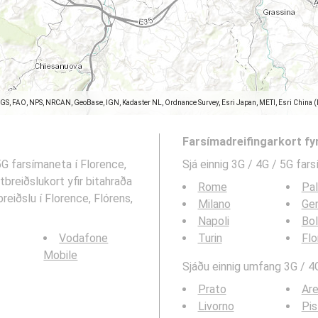
SGS, FAO, NPS, NRCAN, GeoBase, IGN, Kadaster NL, Ordnance Survey, Esri Japan, METI, Esri China 
Farsímadreifingarkort fy
 5G farsímaneta í Florence,
Sjá einnig 3G / 4G / 5G far
tbreiðslukort yfir bitahraða
Rome
Pa
reiðslu í Florence, Flórens,
Milano
Ge
Napoli
Bo
Vodafone
Turin
Flo
Mobile
Sjáðu einnig umfang 3G / 4G
Prato
Ar
Livorno
Pis