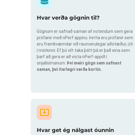
Hvar verða gögnin til?
Gögnum er safnað saman af notendum sem gera
prófanir með nPerf appinu. Þetta eru prófanir sem
eru framkvæmdar við raunverulegar aðstæður, úti
í mörkinni. Ef þú vilt taka þátt þá er það eina sem
þarf að gera er að vista nPerf-appið í
snjallsímanum.
Því meiri gögn sem safnast
saman, því ítarlegri verða kortin.
Hvar get ég nálgast óunnin