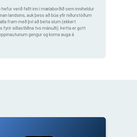
hefur verið fellt inn í mælaborðið sem inniheldur
an landsins, auk þess að búa yfir niðurstöðum
lla fram með því að beita síum (ekkert
s fyrir síðastliðna tvo mánuði). Þetta er gott
ig keppinautunum gengur og koma auga á