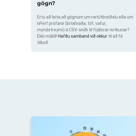
gögn?
Ertu að leita að gögnum um netútbreiðslu eða um
nPerf prófanir (bitahraða, töf, vafur,
myndstreymi) á CSV-sniði til frjálsrar notkunar?
Ekki málið!
Hafðu samband við okkur
til að fá
tilboð.