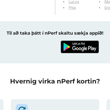
Lucca
Ma
Pisa
Gr
Til að taka þátt í nPerf skaltu sækja appið!
Hvernig virka nPerf kortin?