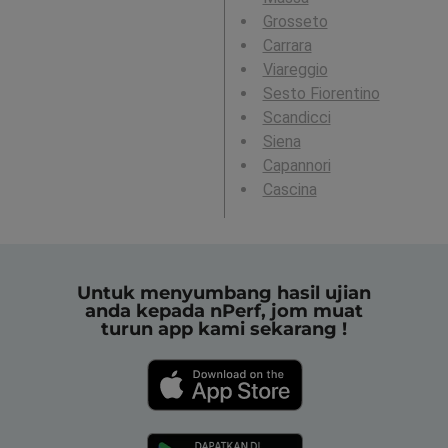
Grosseto
Carrara
Viareggio
Sesto Fiorentino
Scandicci
Siena
Capannori
Cascina
Untuk menyumbang hasil ujian
anda kepada nPerf, jom muat
turun app kami sekarang !