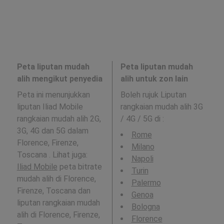
Peta liputan mudah
Peta liputan mudah
alih mengikut penyedia
alih untuk zon lain
Peta ini menunjukkan
Boleh rujuk Liputan
liputan Iliad Mobile
rangkaian mudah alih 3G
rangkaian mudah alih 2G,
/ 4G / 5G di
:
3G, 4G dan 5G dalam
Rome
Florence, Firenze,
Milano
Toscana . Lihat juga:
Napoli
Iliad Mobile
peta bitrate
Turin
mudah alih di Florence,
Palermo
Firenze, Toscana dan
Genoa
liputan rangkaian mudah
Bologna
alih di Florence, Firenze,
Florence