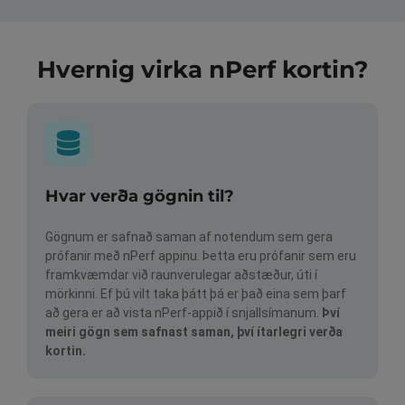
Hvernig virka nPerf kortin?
Hvar verða gögnin til?
Gögnum er safnað saman af notendum sem gera
prófanir með nPerf appinu. Þetta eru prófanir sem eru
framkvæmdar við raunverulegar aðstæður, úti í
mörkinni. Ef þú vilt taka þátt þá er það eina sem þarf
að gera er að vista nPerf-appið í snjallsímanum.
Því
meiri gögn sem safnast saman, því ítarlegri verða
kortin.