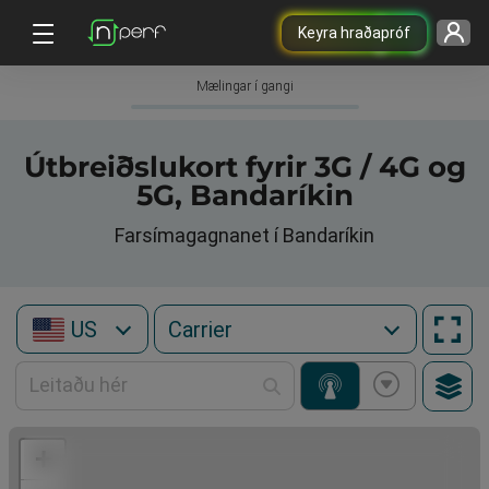
Keyra hraðapróf
Mælingar í gangi
Útbreiðslukort fyrir 3G / 4G og
5G, Bandaríkin
Farsímagagnanet í Bandaríkin
US
+