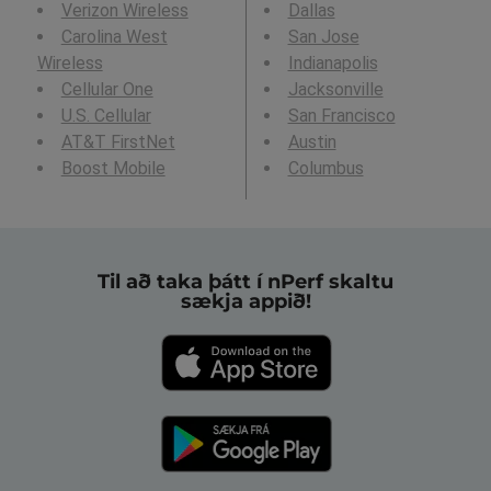
Verizon Wireless
Dallas
Carolina West
San Jose
Wireless
Indianapolis
Cellular One
Jacksonville
U.S. Cellular
San Francisco
AT&T FirstNet
Austin
Boost Mobile
Columbus
Til að taka þátt í nPerf skaltu
sækja appið!