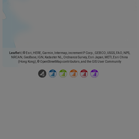
Leaflet
|
© Esri, HERE, Garmin, Intermap, increment P Corp., GEBCO, USGS, FAO, NPS,
NRCAN, GeoBase, IGN, Kadaster NL, Ordnance Survey, Esri Japan, METI, Esri China
(Hong Kong), © OpenStreetMap contributors, and the GIS User Community