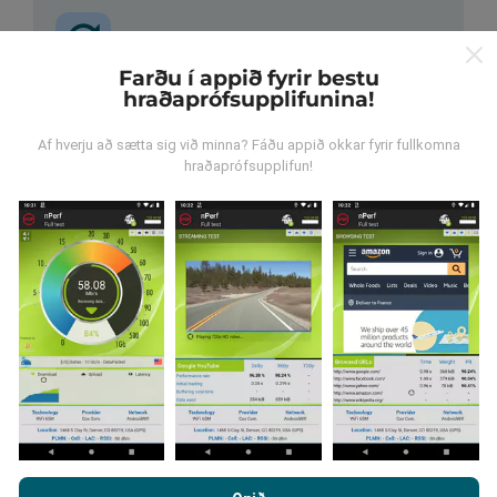
Farðu í appið fyrir bestu
hraðaprófsupplifunina!
Hvernig eru uppfærslur
framkvæmdar?
Af hverju að sætta sig við minna? Fáðu appið okkar fyrir fullkomna
hraðaprófsupplifun!
Tölva uppfærir netútbreiðslukortin á
klukkustundarfresti. Hraðakortin eru uppfærð
á 15
mínútna fresti
. Gögn eru birt í tvö ár. Að tveimur árum
liðnum eru elstu kortagögnin fjarlægð mánaðarlega.
Hversu áreiðanlegt og nákvæmt er
þetta?
Með því að vafra um nPerf.com ertu samþykk(ur)
persónuverndar- og netkökustefnu okkar auk