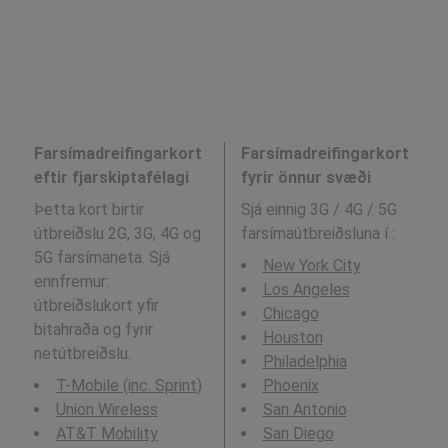
Farsímadreifingarkort
Farsímadreifingarkort
eftir fjarskiptafélagi
fyrir önnur svæði
Þetta kort birtir
Sjá einnig 3G / 4G / 5G
útbreiðslu 2G, 3G, 4G og
farsímaútbreiðsluna í
:
5G farsímaneta. Sjá
New York City
ennfremur:
Los Angeles
útbreiðslukort yfir
Chicago
bitahraða og fyrir
Houston
netútbreiðslu.
Philadelphia
T-Mobile (inc. Sprint)
Phoenix
Union Wireless
San Antonio
AT&T Mobility
San Diego