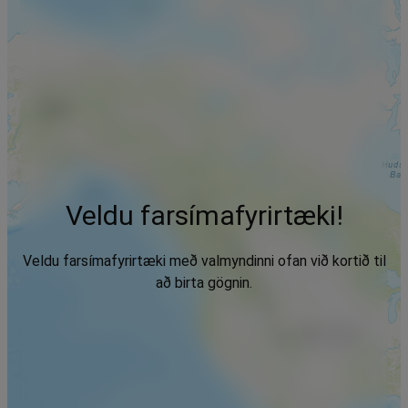
Veldu farsímafyrirtæki!
Veldu farsímafyrirtæki með valmyndinni ofan við kortið til
að birta gögnin.