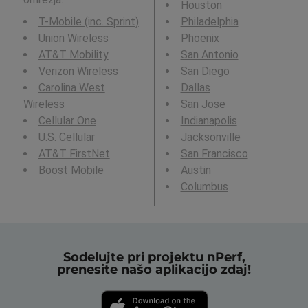
Houston
T-Mobile (inc. Sprint)
Philadelphia
Union Wireless
Phoenix
AT&T Mobility
San Antonio
Verizon Wireless
San Diego
Carolina West
Dallas
Wireless
San Jose
Cellular One
Indianapolis
U.S. Cellular
Jacksonville
AT&T FirstNet
San Francisco
Boost Mobile
Austin
Columbus
Sodelujte pri projektu nPerf,
prenesite našo aplikacijo zdaj!