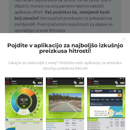
vključiti, morate na svoj pametni telefon naložiti
aplikacijo nPerf.
Več podatkov bo, zemljevidi bodo
bolj obsežni!
Vsi rezultati preskusov so prikazani na
zemljevidih. Pred izračunom uspešnosti za objave se
uporabljajo pravila filtriranja.
Pojdite v aplikacijo za najboljšo izkušnjo
preizkusa hitrosti!
Zakaj bi se zadovoljili z manj? Pridobite našo aplikacijo za vrhunsko
izkušnjo preizkusa hitrosti!
Kako so posodobitve narejene?
Zemljevidi pokritosti omrežja samodejno posodablja
bot vsako uro. Zemljevidi hitrosti se
posodabljajo
vsakih 15 minut
. Podatki so prikazani dve leti. Po dveh
letih se najstarejši podatki odstranijo z zemljevidov
enkrat mesečno.