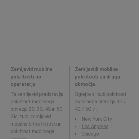
Zemljevid mobilne
Zemljevidi mobilne
pokritosti po
pokritosti za druga
operaterju
območja
Ta zemljevid predstavlja
Oglejte si tudi pokritost
pokritost mobilnega
mobilnega omrežja 3G /
omrežja 2G, 3G, 4G in 5G.
4G / 5G v
:
Glej tudi: zemljevid
New York City
mobilne bitne hitrosti in
Los Angeles
pokritost mobilnega
Chicago
omrežja.