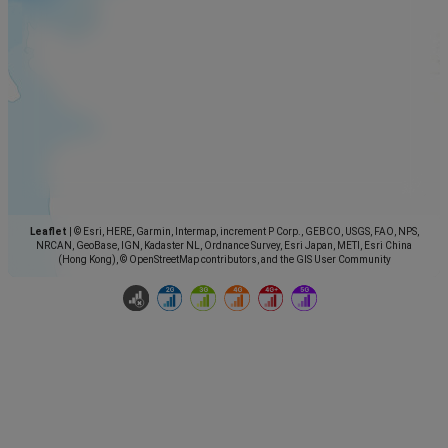
Leaflet
|
© Esri, HERE, Garmin, Intermap, increment P Corp., GEBCO, USGS, FAO, NPS,
NRCAN, GeoBase, IGN, Kadaster NL, Ordnance Survey, Esri Japan, METI, Esri China
(Hong Kong), © OpenStreetMap contributors, and the GIS User Community