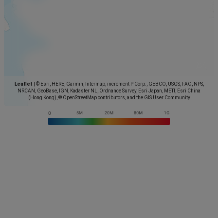
Leaflet
|
© Esri, HERE, Garmin, Intermap, increment P Corp., GEBCO, USGS, FAO, NPS,
NRCAN, GeoBase, IGN, Kadaster NL, Ordnance Survey, Esri Japan, METI, Esri China
(Hong Kong), © OpenStreetMap contributors, and the GIS User Community