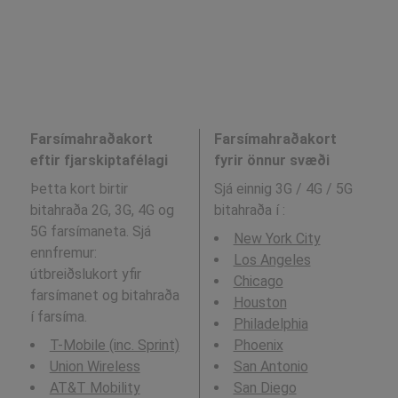
Farsímahraðakort
Farsímahraðakort
eftir fjarskiptafélagi
fyrir önnur svæði
Þetta kort birtir
Sjá einnig 3G / 4G / 5G
bitahraða 2G, 3G, 4G og
bitahraða í
:
5G farsímaneta. Sjá
New York City
ennfremur:
Los Angeles
útbreiðslukort yfir
Chicago
farsímanet og bitahraða
Houston
í farsíma.
Philadelphia
T-Mobile (inc. Sprint)
Phoenix
Union Wireless
San Antonio
AT&T Mobility
San Diego