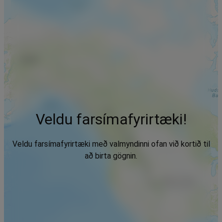
Veldu farsímafyrirtæki!
Veldu farsímafyrirtæki með valmyndinni ofan við kortið til
að birta gögnin.