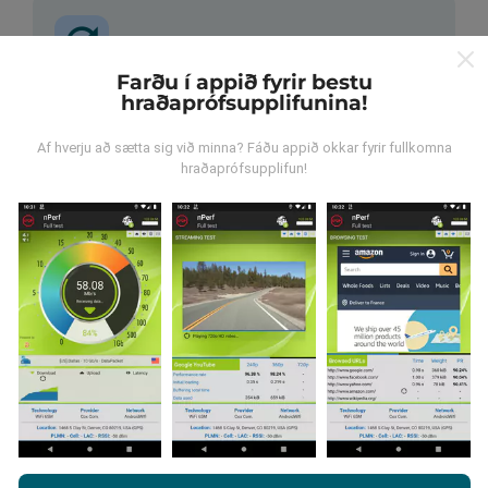
Farðu í appið fyrir bestu
hraðaprófsupplifunina!
Hvernig eru uppfærslur
framkvæmdar?
Af hverju að sætta sig við minna? Fáðu appið okkar fyrir fullkomna
hraðaprófsupplifun!
Tölva uppfærir netútbreiðslukortin á
klukkustundarfresti. Hraðakortin eru uppfærð
á 15
mínútna fresti
. Gögn eru birt í tvö ár. Að tveimur árum
liðnum eru elstu kortagögnin fjarlægð mánaðarlega.
Hversu áreiðanlegt og nákvæmt er
þetta?
Með því að vafra um nPerf.com ertu samþykk(ur)