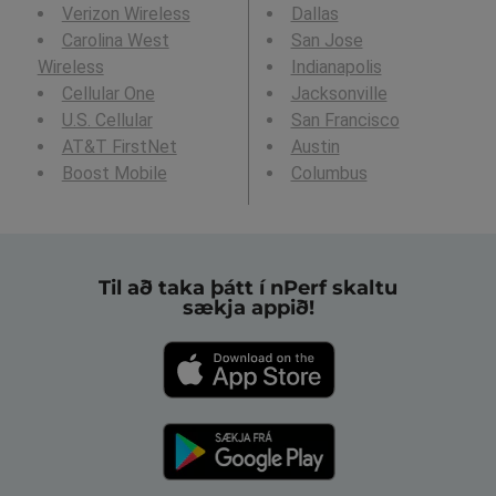
Verizon Wireless
Dallas
Carolina West
San Jose
Wireless
Indianapolis
Cellular One
Jacksonville
U.S. Cellular
San Francisco
AT&T FirstNet
Austin
Boost Mobile
Columbus
Til að taka þátt í nPerf skaltu
sækja appið!