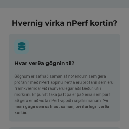
Hvernig virka nPerf kortin?
Hvar verða gögnin til?
Gögnum er safnað saman af notendum sem gera
prófanir með nPerf appinu. Þetta eru prófanir sem eru
framkvæmdar við raunverulegar aðstæður, úti í
mörkinni. Ef þú vilt taka þátt þá er það eina sem þarf
að gera er að vista nPerf-appið í snjallsímanum.
Því
meiri gögn sem safnast saman, því ítarlegri verða
kortin.