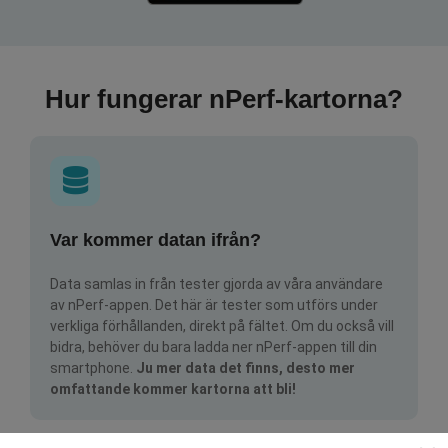
Hur fungerar nPerf-kartorna?
Var kommer datan ifrån?
Data samlas in från tester gjorda av våra användare
av nPerf-appen. Det här är tester som utförs under
verkliga förhållanden, direkt på fältet. Om du också vill
bidra, behöver du bara ladda ner nPerf-appen till din
smartphone.
Ju mer data det finns, desto mer
omfattande kommer kartorna att bli!