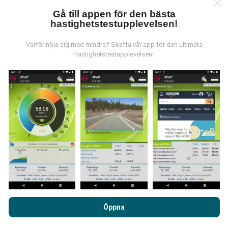
Gå till appen för den bästa
hastighetstestupplevelsen!
Varför nöja sig med mindre? Skaffa vår app för den ultimata
Hur görs uppdateringarna?
hastighetstestupplevelsen!
Täckningskartor uppdateras automatiskt av en bot
varje timme. Hastighetskartor
uppdateras var 15:e
minut
. Data visas i två år. Efter två år tas de äldsta
uppgifterna bort från kartorna en gång i månaden.
Hur tillförlitligt och exakt är det?
Genom att surfa på nPerf.com samtycker du till vår
Användarpolicy för sekretess och Cookies
likväl till vårt nPerf-
Testerna genomförs på användarnas enheter.
Öppna
test
Licensavtal för slutanvändare
.
Geolocationens precision beror på mottagningen av
GPS-signalen vid tiden för testet. För täckningsdata