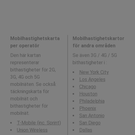
Mobilhastighetskarta
Mobilhastighetskartor
per operatör
för andra områden
Den här kartan
Se även 3G / 4G / 5G
representerar
bithastigheter i
:
bithastigheter för 2G,
New York City
3G, 4G och 5G
Los Angeles
mobilnäten. Se också:
Chicago
täckningskarta för
Houston
mobilnät och
Philadelphia
bithastigheter för
Phoenix
mobilnät.
San Antonio
T-Mobile (inc. Sprint)
San Diego
Union Wireless
Dallas