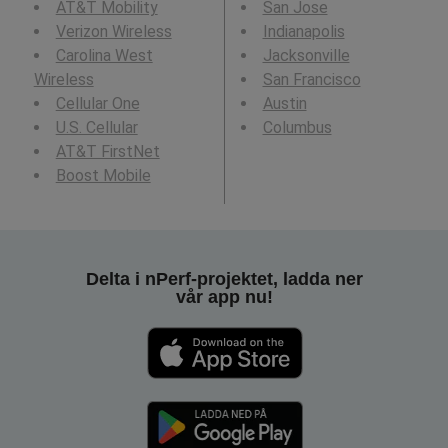
AT&T Mobility
San Jose
Verizon Wireless
Indianapolis
Carolina West
Jacksonville
Wireless
San Francisco
Cellular One
Austin
U.S. Cellular
Columbus
AT&T FirstNet
Boost Mobile
Delta i nPerf-projektet, ladda ner
vår app nu!