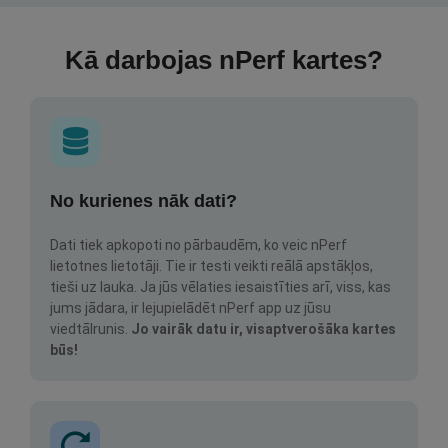
Kā darbojas nPerf kartes?
No kurienes nāk dati?
Dati tiek apkopoti no pārbaudēm, ko veic nPerf
lietotnes lietotāji. Tie ir testi veikti reālā apstākļos,
tieši uz lauka. Ja jūs vēlaties iesaistīties arī, viss, kas
jums jādara, ir lejupielādēt nPerf app uz jūsu
viedtālrunis.
Jo vairāk datu ir, visaptverošāka kartes
būs!