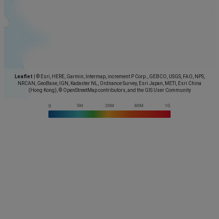
Leaflet
|
© Esri, HERE, Garmin, Intermap, increment P Corp., GEBCO, USGS, FAO, NPS,
NRCAN, GeoBase, IGN, Kadaster NL, Ordnance Survey, Esri Japan, METI, Esri China
(Hong Kong), © OpenStreetMap contributors, and the GIS User Community