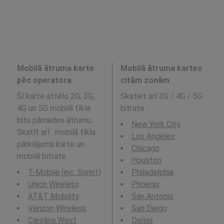
Mobilā ātruma karte
Mobilā ātruma kartes
pēc operatora
citām zonām
Šī karte attēlo 2G, 3G,
Skatiet arī 3G / 4G / 5G
4G un 5G mobilā tīkla
bitrate
:
bitu pārraides ātrumu.
New York City
Skatīt arī : mobilā tīkla
Los Angeles
pārklājuma karte un
Chicago
mobilā bitrate.
Houston
T-Mobile (inc. Sprint)
Philadelphia
Union Wireless
Phoenix
AT&T Mobility
San Antonio
Verizon Wireless
San Diego
Carolina West
Dallas