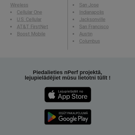
Wireless
San Jose
Cellular One
Indianapolis
U.S. Cellular
Jacksonville
AT&T FirstNet
San Francisco
Boost Mobile
Austin
Columbus
Piedalieties nPerf projektā,
lejupielādējiet mūsu lietotni tūlīt !