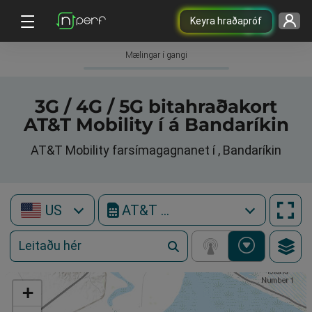
Keyra hraðapróf
Mælingar í gangi
3G / 4G / 5G bitahraðakort
AT&T Mobility í á Bandaríkin
AT&T Mobility farsímagagnanet í , Bandaríkin
US
AT&T Mobility
+