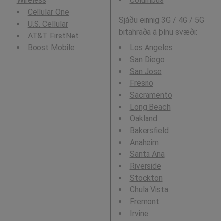
Wireless
Columbus
Cellular One
Sjáðu einnig 3G / 4G / 5G
U.S. Cellular
bitahraða á þínu svæði:
AT&T FirstNet
Boost Mobile
Los Angeles
San Diego
San Jose
Fresno
Sacramento
Long Beach
Oakland
Bakersfield
Anaheim
Santa Ana
Riverside
Stockton
Chula Vista
Fremont
Irvine