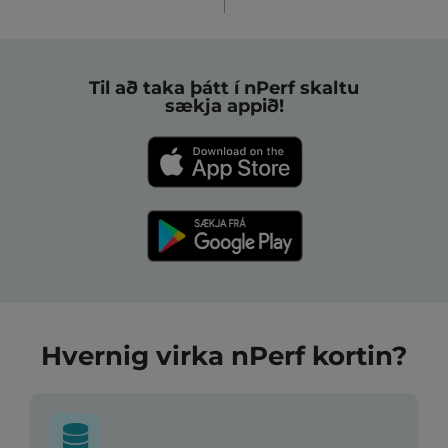
Til að taka þátt í nPerf skaltu
sækja appið!
Hvernig virka nPerf kortin?