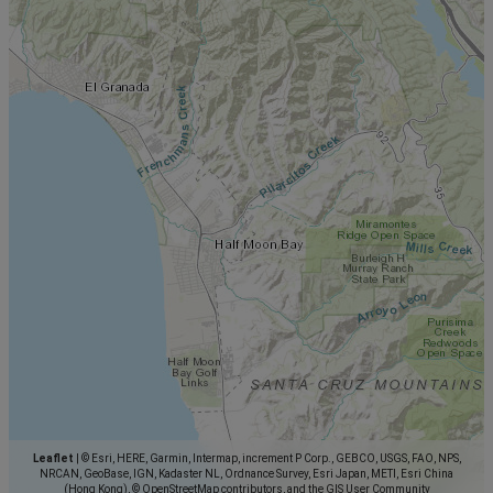
Leaflet
|
© Esri, HERE, Garmin, Intermap, increment P Corp., GEBCO, USGS, FAO, NPS,
NRCAN, GeoBase, IGN, Kadaster NL, Ordnance Survey, Esri Japan, METI, Esri China
(Hong Kong), © OpenStreetMap contributors, and the GIS User Community