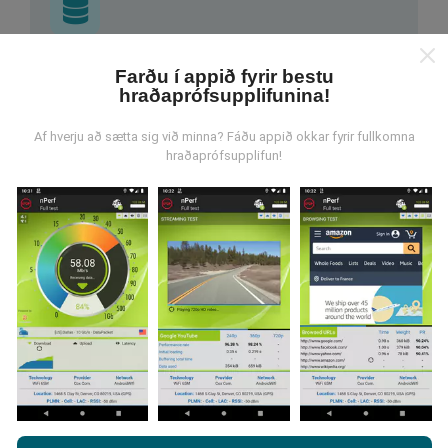
Hvar verða gögnin til?
Farðu í appið fyrir bestu
hraðaprófsupplifunina!
Gögnum er safnað saman af notendum sem gera
prófanir með nPerf appinu. Þetta eru prófanir sem eru
Af hverju að sætta sig við minna? Fáðu appið okkar fyrir fullkomna
hraðaprófsupplifun!
framkvæmdar við raunverulegar aðstæður, úti í
mörkinni. Ef þú vilt taka þátt þá er það eina sem þarf
að gera er að vista nPerf-appið í snjallsímanum.
Því
meiri gögn sem safnast saman, því ítarlegri verða
kortin.
Hvernig eru uppfærslur framkvæmdar?
Með því að vafra um nPerf.com ertu samþykk(ur)
Tölva uppfærir netútbreiðslukortin á