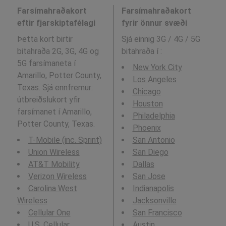
Farsímahraðakort
Farsímahraðakort
eftir fjarskiptafélagi
fyrir önnur svæði
Þetta kort birtir
Sjá einnig 3G / 4G / 5G
bitahraða 2G, 3G, 4G og
bitahraða í
:
5G farsímaneta í
New York City
Amarillo, Potter County,
Los Angeles
Texas. Sjá ennfremur:
Chicago
útbreiðslukort yfir
Houston
farsímanet í Amarillo,
Philadelphia
Potter County, Texas.
Phoenix
T-Mobile (inc. Sprint)
San Antonio
Union Wireless
San Diego
AT&T Mobility
Dallas
Verizon Wireless
San Jose
Carolina West
Indianapolis
Wireless
Jacksonville
Cellular One
San Francisco
U.S. Cellular
Austin