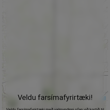
Veldu farsímafyrirtæki!
Veldu farsímafyrirtæki með valmyndinni ofan við kortið til