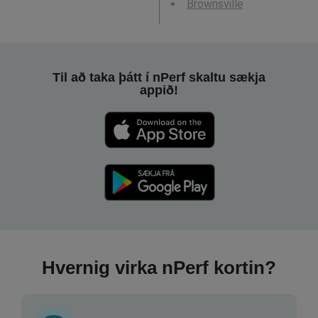
Brownsville
Til að taka þátt í nPerf skaltu sækja
appið!
Hvernig virka nPerf kortin?