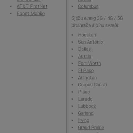
AT&T FirstNet
Columbus
Boost Mobile
Sjáðu einnig 3G / 4G / 5G
bitahraða á þínu svæði:
Houston
San Antonio
Dallas
Austin
Fort Worth
El Paso
Arlington
Corpus Christi
Plano
Laredo
Lubbock
Garland
Irving
Grand Prairie