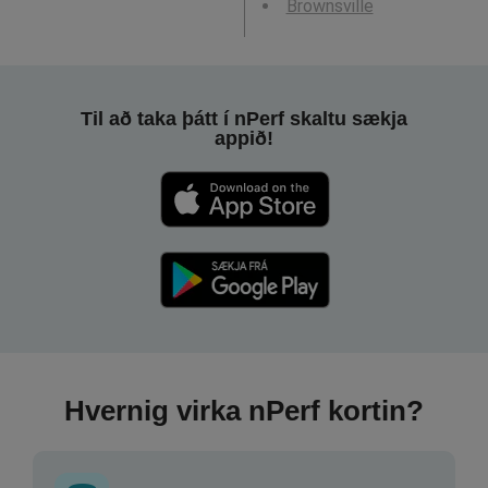
Brownsville
Til að taka þátt í nPerf skaltu sækja
appið!
Hvernig virka nPerf kortin?