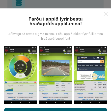
Hvar verða gögnin til?
Farðu í appið fyrir bestu
hraðaprófsupplifunina!
Gögnum er safnað saman af notendum sem gera
prófanir með nPerf appinu. Þetta eru prófanir sem eru
Af hverju að sætta sig við minna? Fáðu appið okkar fyrir fullkomna
hraðaprófsupplifun!
framkvæmdar við raunverulegar aðstæður, úti í
mörkinni. Ef þú vilt taka þátt þá er það eina sem þarf
að gera er að vista nPerf-appið í snjallsímanum.
Því
meiri gögn sem safnast saman, því ítarlegri verða
kortin.
Hvernig eru uppfærslur framkvæmdar?
Með því að vafra um nPerf.com ertu samþykk(ur)
Tölva uppfærir netútbreiðslukortin á