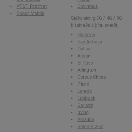
AT&T FirstNet
Columbus
Boost Mobile
Sjáðu einnig 3G / 4G / 5G
bitahraða á þínu svæði:
Houston
San Antonio
Dallas
Austin
El Paso
Arlington
Corpus Christi
Plano
Laredo
Lubbock
Garland
Irving
Amarillo
Grand Prairie