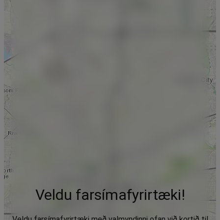
Veldu farsímafyrirtæki!
Veldu farsímafyrirtæki með valmyndinni ofan við kortið til