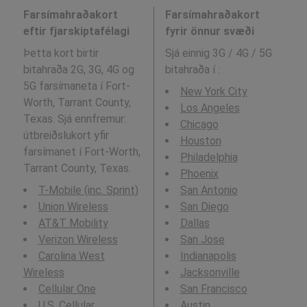
Farsímahraðakort
Farsímahraðakort
eftir fjarskiptafélagi
fyrir önnur svæði
Þetta kort birtir
Sjá einnig 3G / 4G / 5G
bitahraða 2G, 3G, 4G og
bitahraða í
:
5G farsímaneta í Fort-
New York City
Worth, Tarrant County,
Los Angeles
Texas. Sjá ennfremur:
Chicago
útbreiðslukort yfir
Houston
farsímanet í Fort-Worth,
Philadelphia
Tarrant County, Texas.
Phoenix
T-Mobile (inc. Sprint)
San Antonio
Union Wireless
San Diego
AT&T Mobility
Dallas
Verizon Wireless
San Jose
Carolina West
Indianapolis
Wireless
Jacksonville
Cellular One
San Francisco
U.S. Cellular
Austin