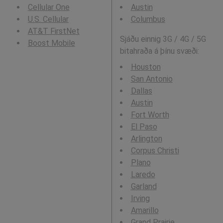
Cellular One
Austin
U.S. Cellular
Columbus
AT&T FirstNet
Sjáðu einnig 3G / 4G / 5G
Boost Mobile
bitahraða á þínu svæði:
Houston
San Antonio
Dallas
Austin
Fort Worth
El Paso
Arlington
Corpus Christi
Plano
Laredo
Garland
Irving
Amarillo
Grand Prairie