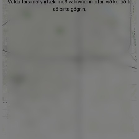
Veldu farsímafyrirtæki með valmyndinni ofan við kortið til
að birta gögnin.