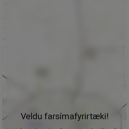
Veldu farsímafyrirtæki!