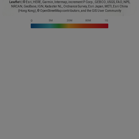
Leaflet
|
© Esri, HERE, Garmin, Intermap, increment P Corp., GEBCO, USGS, FAO, NPS,
NRCAN, GeoBase, IGN, Kadaster NL, Ordnance Survey, Esri Japan, METI, Esri China
(Hong Kong), © OpenStreetMap contributors, and the GIS User Community