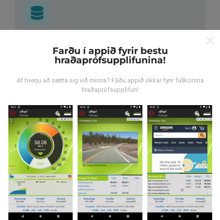
Hvar verða gögnin til?
Farðu í appið fyrir bestu
hraðaprófsupplifunina!
Gögnum er safnað saman af notendum sem gera
prófanir með nPerf appinu. Þetta eru prófanir sem eru
Af hverju að sætta sig við minna? Fáðu appið okkar fyrir fullkomna
framkvæmdar við raunverulegar aðstæður, úti í
hraðaprófsupplifun!
mörkinni. Ef þú vilt taka þátt þá er það eina sem þarf
að gera er að vista nPerf-appið í snjallsímanum.
Því
meiri gögn sem safnast saman, því ítarlegri verða
kortin.
Hvernig eru uppfærslur
framkvæmdar?