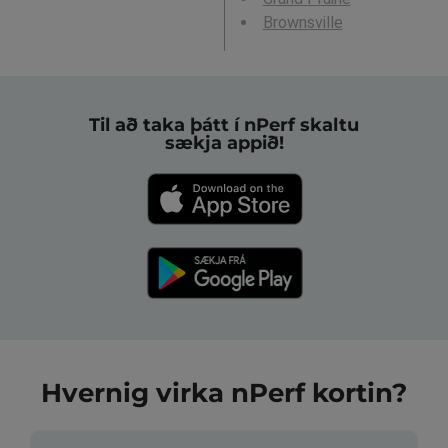
Brownsville
Til að taka þátt í nPerf skaltu
sækja appið!
Hvernig virka nPerf kortin?