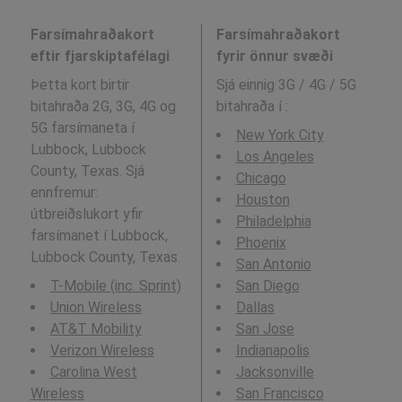
Farsímahraðakort
Farsímahraðakort
eftir fjarskiptafélagi
fyrir önnur svæði
Þetta kort birtir
Sjá einnig 3G / 4G / 5G
bitahraða 2G, 3G, 4G og
bitahraða í
:
5G farsímaneta í
New York City
Lubbock, Lubbock
Los Angeles
County, Texas. Sjá
Chicago
ennfremur:
Houston
útbreiðslukort yfir
Philadelphia
farsímanet í Lubbock,
Phoenix
Lubbock County, Texas.
San Antonio
T-Mobile (inc. Sprint)
San Diego
Union Wireless
Dallas
AT&T Mobility
San Jose
Verizon Wireless
Indianapolis
Carolina West
Jacksonville
Wireless
San Francisco