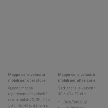
Mappa delle velocità
Mappe delle velocità
mobili per operatore
mobili per altre zone
Questa mappa
Vedi anche le velocità
rappresenta le velocità
3G / 4G / 5G di in
:
di reti mobili 2G, 3G, 4G e
New York City
5G in Ban-Mai, สิงหนคร,
Los Angeles