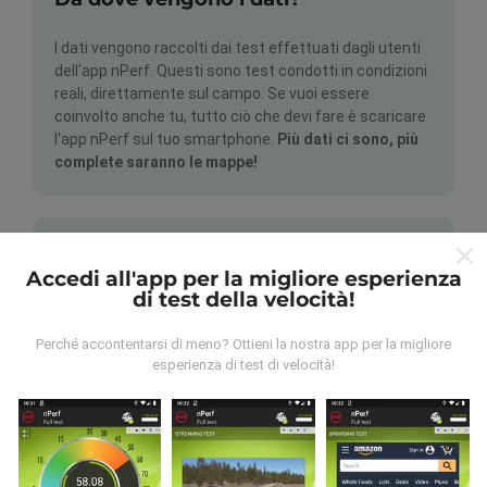
I dati vengono raccolti dai test effettuati dagli utenti
dell'app nPerf. Questi sono test condotti in condizioni
reali, direttamente sul campo. Se vuoi essere
coinvolto anche tu, tutto ciò che devi fare è scaricare
l'app nPerf sul tuo smartphone.
Più dati ci sono, più
complete saranno le mappe!
Accedi all'app per la migliore esperienza
di test della velocità!
Come vengono fatti gli
Perché accontentarsi di meno? Ottieni la nostra app per la migliore
aggiornamenti?
esperienza di test di velocità!
Le mappe di copertura della rete vengono aggiornate
automaticamente da un bot ogni ora. Le mappe della
velocità sono
aggiornate ogni 15 minuti
. I dati
vengono visualizzati per due anni. Dopo due anni, i dati