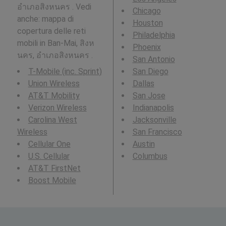
อำเภอสิงหนคร . Vedi
Chicago
anche: mappa di
Houston
copertura delle reti
Philadelphia
mobili in Ban-Mai, สิงห
Phoenix
นคร, อำเภอสิงหนคร .
San Antonio
T-Mobile (inc. Sprint)
San Diego
Union Wireless
Dallas
AT&T Mobility
San Jose
Verizon Wireless
Indianapolis
Carolina West
Jacksonville
Wireless
San Francisco
Cellular One
Austin
U.S. Cellular
Columbus
AT&T FirstNet
Boost Mobile