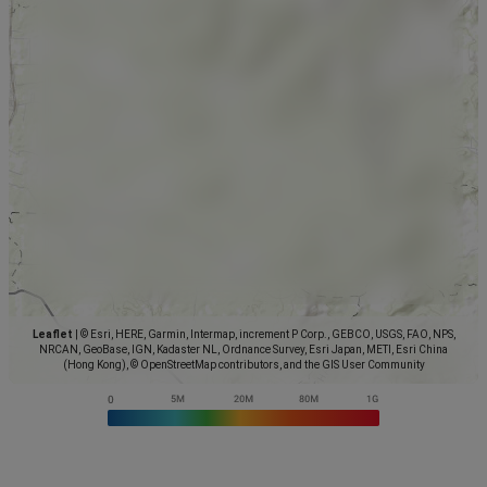
Leaflet
|
© Esri, HERE, Garmin, Intermap, increment P Corp., GEBCO, USGS, FAO, NPS,
NRCAN, GeoBase, IGN, Kadaster NL, Ordnance Survey, Esri Japan, METI, Esri China
(Hong Kong), © OpenStreetMap contributors, and the GIS User Community