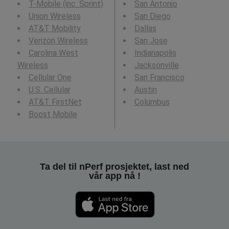
T-Mobile (inc. Sprint)
San Antonio
Union Wireless
San Diego
AT&T Mobility
Dallas
Verizon Wireless
San Jose
Carolina West
Indianapolis
Wireless
Jacksonville
Cellular One
San Francisco
U.S. Cellular
Austin
AT&T FirstNet
Columbus
Boost Mobile
Ta del til nPerf prosjektet, last ned
vår app nå !