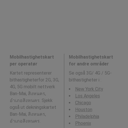
Mobilhastighetskart
Mobilhastighetskart
per operatør
for andre områder
Kartet representerer
Se også 3G/ 4G / 5G-
bithastigheterfor 2G, 3G,
bithastigheter i
:
4G, 5G mobilt nettverk
New York City
Ban-Mai, สิงหนคร,
Los Angeles
อำเภอสิงหนคร. Sjekk
Chicago
også ut dekningskartet
Houston
Ban-Mai, สิงหนคร,
Philadelphia
อำเภอสิงหนคร.
Phoenix