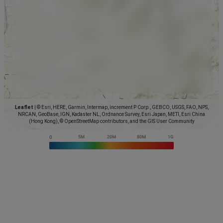
Leaflet
|
© Esri, HERE, Garmin, Intermap, increment P Corp., GEBCO, USGS, FAO, NPS,
NRCAN, GeoBase, IGN, Kadaster NL, Ordnance Survey, Esri Japan, METI, Esri China
(Hong Kong), © OpenStreetMap contributors, and the GIS User Community