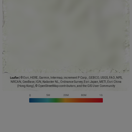
Leaflet
|
© Esri, HERE, Garmin, Intermap, increment P Corp., GEBCO, USGS, FAO, NPS,
NRCAN, GeoBase, IGN, Kadaster NL, Ordnance Survey, Esri Japan, METI, Esri China
(Hong Kong), © OpenStreetMap contributors, and the GIS User Community