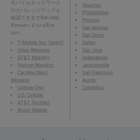
モバイルネットワーク
Houston
のカバレッジマップも
Philadelphia
確認できますBan-Mai,
Phoenix
สิงหนคร, อำเภอสิงห
San Antonio
นคร。
San Diego
T-Mobile (inc. Sprint)
Dallas
Union Wireless
San Jose
AT&T Mobility
Indianapolis
Verizon Wireless
Jacksonville
Carolina West
San Francisco
Wireless
Austin
Cellular One
Columbus
U.S. Cellular
AT&T FirstNet
Boost Mobile