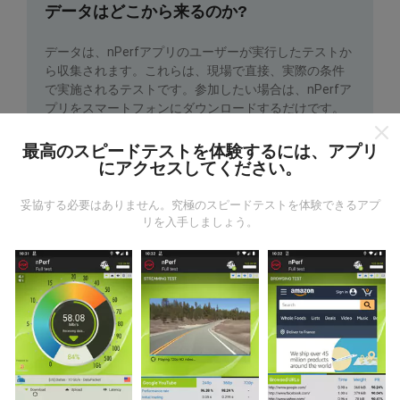
データはどこから来るのか?
データは、nPerfアプリのユーザーが実行したテストか
ら収集されます。これらは、現場で直接、実際の条件
で実施されるテストです。参加したい場合は、nPerfア
プリをスマートフォンにダウンロードするだけです。
データが多いほど、マップはより包括的になります！
最高のスピードテストを体験するには、アプリ
にアクセスしてください。
妥協する必要はありません。究極のスピードテストを体験できるアプ
リを入手しましょう。
更新はどのように行われますか？
ネットワークカバレッジマップは、ボットによって1時
間ごとに自動的に更新されます。速度マップは
15分ご
とに更新
ます。データは2年間表示されます。 2年後、
最も古いデータが月に一度マップから削除されます。