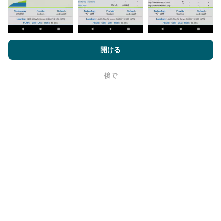
nPerf.comを閲覧することにより、お客様は
プライバシーおよびク
ッキーの使用ポリシー
およびnPerfテスト
エンドユーザーライセン
開ける
信頼性と正確さはどのくらいですか?
ス契約
同意します。
後で
テストはユーザーのデバイスで実施されます。位置情
OK
報の精度は、テスト時のGPS信号の受信品質に依存し
ます。カバレッジデータについては、最大ジオロケー
ション
精度50メートル
テストのみを保持します。ダウ
ンロードビットレートの場合、このしきい値は最大200
メートルになります。
生データを取得するにはどうすればよいで
すか？