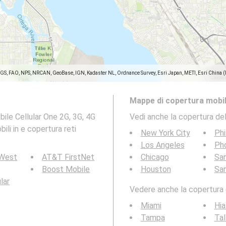
SGS, FAO, NPS, NRCAN, GeoBase, IGN, Kadaster NL, Ordnance Survey, Esri Japan, METI, Esri China 
Mappe di copertura mobil
ile Cellular One 2G, 3G, 4G
Vedi anche la copertura del
li in e copertura reti
New York City
Phi
Los Angeles
Ph
 West
AT&T FirstNet
Chicago
San
Boost Mobile
Houston
Sa
ular
Vedere anche la copertura d
Miami
Hia
Tampa
Tal