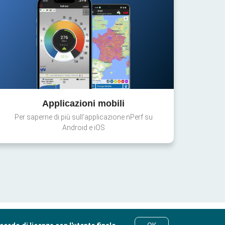
Applicazioni mobili
Per saperne di più sull'applicazione nPerf su
Android e iOS