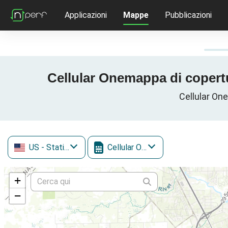
Applicazioni
Mappe
Pubblicazioni
Cellular Onemappa di copertur
Cellular One 
US
- Stati Uniti
Cellular One
+
−