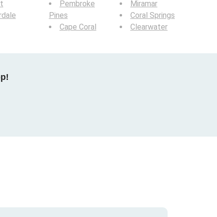
t
Pembroke
Miramar
rdale
Pines
Coral Springs
Cape Coral
Clearwater
pp!