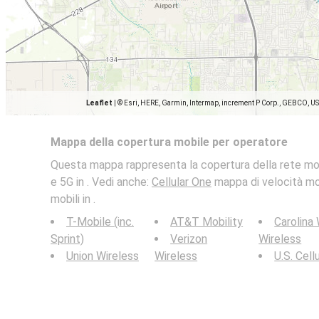
Leaflet
|
© Esri, HERE, Garmin, Intermap, increment P Corp., GEBCO, U
Mappa della copertura mobile per operatore
Questa mappa rappresenta la copertura della rete mob
e 5G in . Vedi anche:
Cellular One
mappa di velocità mobi
mobili in .
T-Mobile (inc.
AT&T Mobility
Carolina
Sprint)
Verizon
Wireless
Union Wireless
Wireless
U.S. Cell