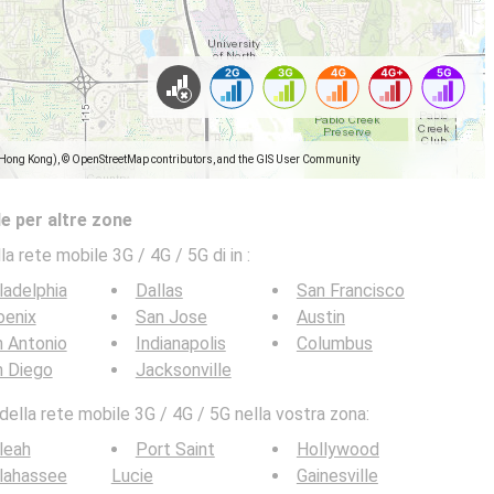
(Hong Kong), © OpenStreetMap contributors, and the GIS User Community
e per altre zone
la rete mobile 3G / 4G / 5G di in
:
ladelphia
Dallas
San Francisco
oenix
San Jose
Austin
 Antonio
Indianapolis
Columbus
n Diego
Jacksonville
ella rete mobile 3G / 4G / 5G nella vostra zona:
leah
Port Saint
Hollywood
lahassee
Lucie
Gainesville