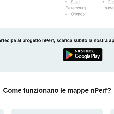
Saint
For
Petersburg
Laude
Orlando
rtecipa al progetto nPerf, scarica subito la nostra a
Come funzionano le mappe nPerf?