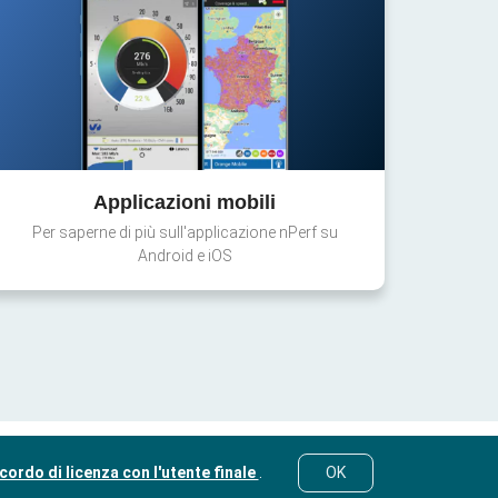
Applicazioni mobili
Per saperne di più sull'applicazione nPerf su
Android e iOS
cordo di licenza con l'utente finale
.
OK