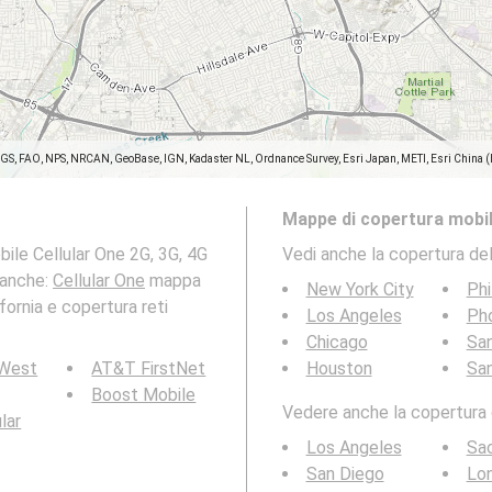
SGS, FAO, NPS, NRCAN, GeoBase, IGN, Kadaster NL, Ordnance Survey, Esri Japan, METI, Esri China 
Mappe di copertura mobil
ile Cellular One 2G, 3G, 4G
Vedi anche la copertura del
i anche:
Cellular One
mappa
New York City
Phi
fornia e copertura reti
Los Angeles
Ph
Chicago
San
 West
AT&T FirstNet
Houston
Sa
Boost Mobile
Vedere anche la copertura d
ular
Los Angeles
Sa
San Diego
Lo