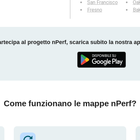
San Francisco
Oa
Fresno
Bak
rtecipa al progetto nPerf, scarica subito la nostra a
Come funzionano le mappe nPerf?