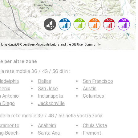
(Hong Kong), © OpenStreetMap contributors, and the GIS User Community
e per altre zone
la rete mobile 3G / 4G / 5G di in
:
ladelphia
Dallas
San Francisco
oenix
San Jose
Austin
 Antonio
Indianapolis
Columbus
n Diego
Jacksonville
ella rete mobile 3G / 4G / 5G nella vostra zona:
cramento
Anaheim
Chula Vista
ng Beach
Santa Ana
Fremont