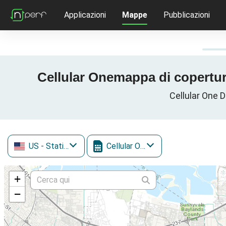
Applicazioni
Mappe
Pubblicazioni
Cellular Onemappa di copertura
Cellular One D
US
- Stati Uniti
Cellular One
+
−