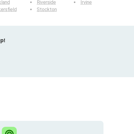
kland
Riverside
Irvine
ersfield
Stockton
pp!