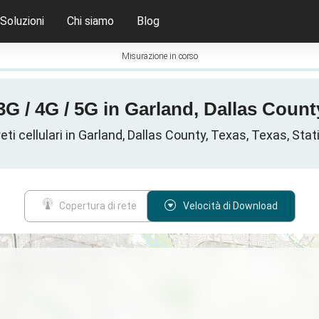
Soluzioni
Chi siamo
Blog
Misurazione in corso
G / 4G / 5G in Garland, Dallas County
reti cellulari in Garland, Dallas County, Texas, Texas, Stati
Copertura di rete
Velocità di Download