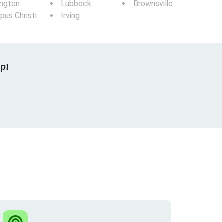
ington
Lubbock
Brownsville
pus Christi
Irving
pp!