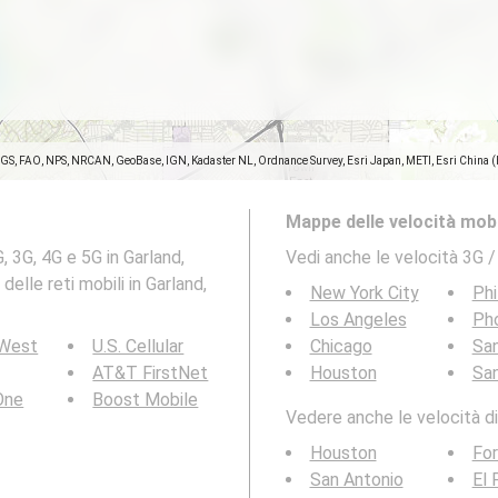
SGS, FAO, NPS, NRCAN, GeoBase, IGN, Kadaster NL, Ordnance Survey, Esri Japan, METI, Esri China 
Mappe delle velocità mobi
, 3G, 4G e 5G in Garland,
Vedi anche le velocità 3G /
elle reti mobili in Garland,
New York City
Phi
Los Angeles
Ph
 West
U.S. Cellular
Chicago
San
AT&T FirstNet
Houston
Sa
 One
Boost Mobile
Vedere anche le velocità di
Houston
For
San Antonio
El 