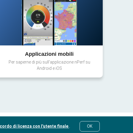
Applicazioni mobili
Per saperne di più sull'applicazione nPerf su
Android e iOS
cordo di licenza con l'utente finale
.
OK