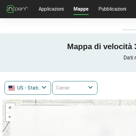
Applicazioni
Mappe
Pubblicazioni
Mappa di velocità 3
Dati 
US
- Stati Uniti
+
−