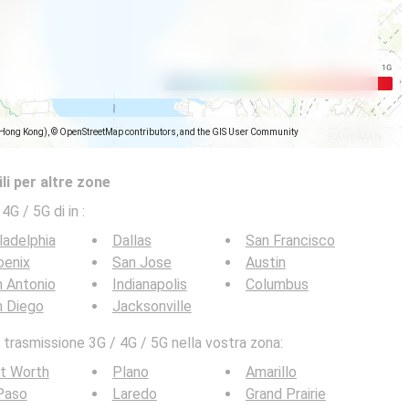
(Hong Kong), © OpenStreetMap contributors, and the GIS User Community
li per altre zone
 4G / 5G di in
:
ladelphia
Dallas
San Francisco
oenix
San Jose
Austin
 Antonio
Indianapolis
Columbus
n Diego
Jacksonville
 trasmissione 3G / 4G / 5G nella vostra zona:
t Worth
Plano
Amarillo
Paso
Laredo
Grand Prairie