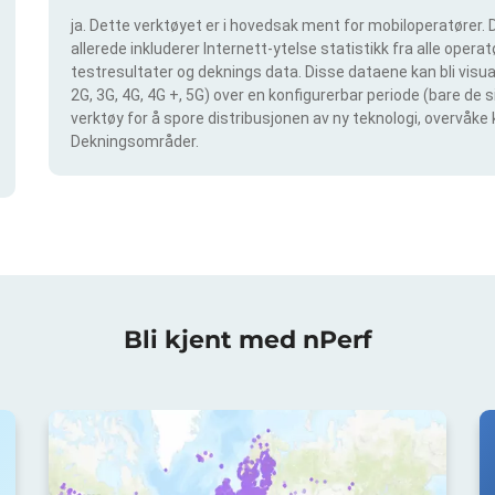
ja. Dette verktøyet er i hovedsak ment for mobiloperatører. D
allerede inkluderer Internett-ytelse statistikk fra alle operatø
testresultater og deknings data. Disse dataene kan bli visual
2G, 3G, 4G, 4G +, 5G) over en konfigurerbar periode (bare de 
verktøy for å spore distribusjonen av ny teknologi, overvåke 
Dekningsområder.
Bli kjent med nPerf