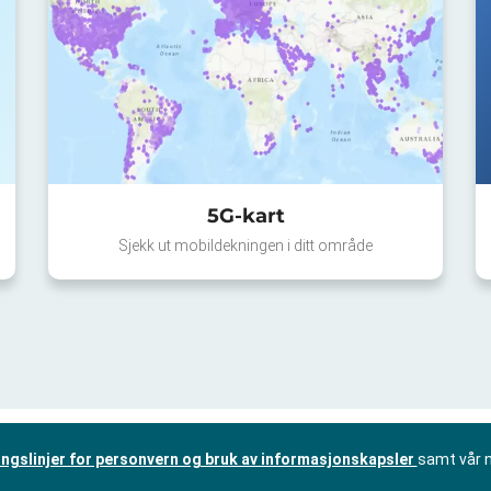
5G-kart
Sjekk ut mobildekningen i ditt område
ingslinjer for personvern og bruk av informasjonskapsler
samt vår 