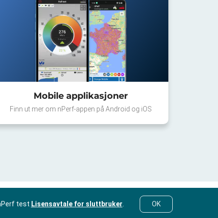
Mobile applikasjoner
Finn ut mer om nPerf-appen på Android og iOS
nPerf test
Lisensavtale for sluttbruker
.
OK