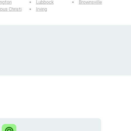
ington
Lubbock
Brownsville
pus Christi
Irving
?