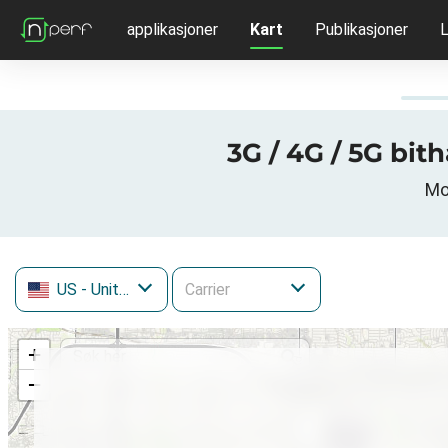
applikasjoner
Kart
Publikasjoner
L
3G / 4G / 5G bit
Mo
US
- United States
+
−