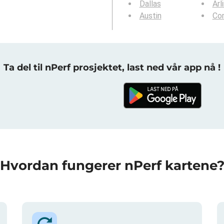
Dallas
Arl
Austin
Cor
Ta del til nPerf prosjektet, last ned vår app nå !
Hvordan fungerer nPerf kartene