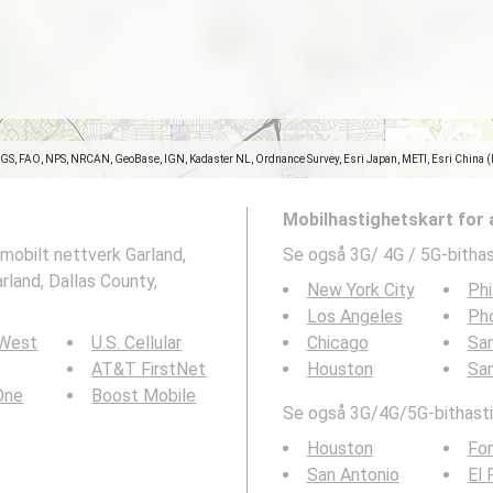
SGS, FAO, NPS, NRCAN, GeoBase, IGN, Kadaster NL, Ordnance Survey, Esri Japan, METI, Esri China 
Mobilhastighetskart for
 mobilt nettverk Garland,
Se også 3G/ 4G / 5G-bithas
rland, Dallas County,
New York City
Phi
Los Angeles
Ph
 West
U.S. Cellular
Chicago
San
AT&T FirstNet
Houston
Sa
 One
Boost Mobile
Se også 3G/4G/5G-bithasti
Houston
For
San Antonio
El 