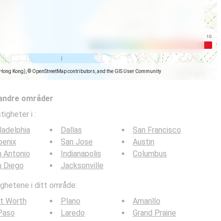
(Hong Kong), © OpenStreetMap contributors, and the GIS User Community
 andre områder
tigheter i
:
ladelphia
Dallas
San Francisco
oenix
San Jose
Austin
 Antonio
Indianapolis
Columbus
n Diego
Jacksonville
ghetene i ditt område:
t Worth
Plano
Amarillo
Paso
Laredo
Grand Prairie