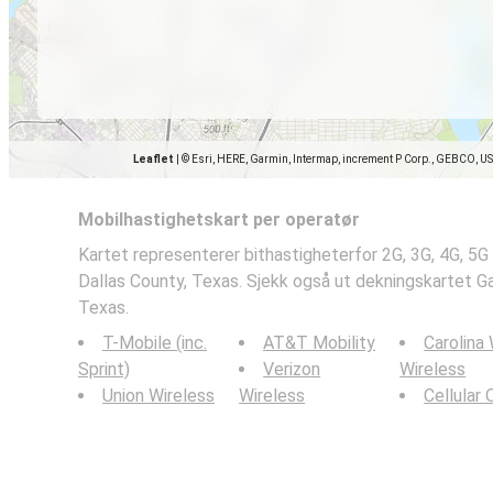
Leaflet
|
© Esri, HERE, Garmin, Intermap, increment P Corp., GEBCO, U
Mobilhastighetskart per operatør
Kartet representerer bithastigheterfor 2G, 3G, 4G, 5G
Dallas County, Texas. Sjekk også ut dekningskartet Ga
Texas.
T-Mobile (inc.
AT&T Mobility
Carolina
Sprint)
Verizon
Wireless
Union Wireless
Wireless
Cellular