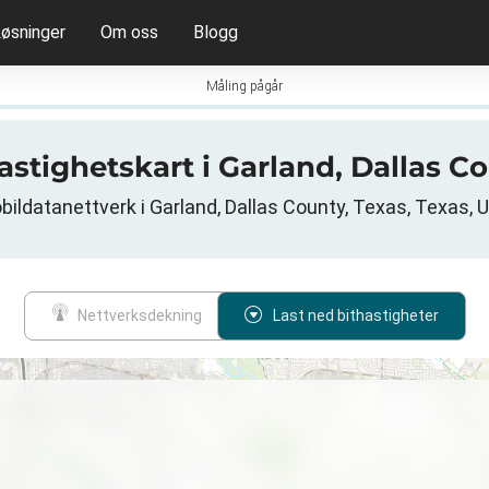
øsninger
Om oss
Blogg
Måling pågår
hastighetskart i Garland, Dallas C
bildatanettverk i Garland, Dallas County, Texas, Texas, 
Nettverksdekning
Last ned bithastigheter