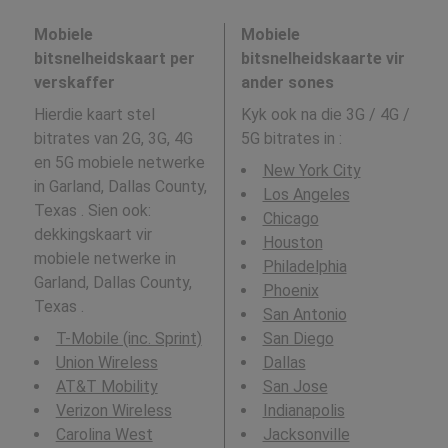
Mobiele
Mobiele
bitsnelheidskaart per
bitsnelheidskaarte vir
verskaffer
ander sones
Hierdie kaart stel
Kyk ook na die 3G / 4G /
bitrates van 2G, 3G, 4G
5G bitrates in
:
en 5G mobiele netwerke
New York City
in Garland, Dallas County,
Los Angeles
Texas . Sien ook:
Chicago
dekkingskaart vir
Houston
mobiele netwerke in
Philadelphia
Garland, Dallas County,
Phoenix
Texas .
San Antonio
T-Mobile (inc. Sprint)
San Diego
Union Wireless
Dallas
AT&T Mobility
San Jose
Verizon Wireless
Indianapolis
Carolina West
Jacksonville