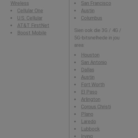
Wireless
San Francisco
Cellular One
Austin
U.S. Cellular
Columbus
AT&T FirstNet
Sien ook die 3G / 4G /
Boost Mobile
5G-bitsnelhede in jou
area:
Houston
San Antonio
Dallas
Austin
Fort Worth
El Paso
Arlington
Corpus Christi
Plano
Laredo
Lubbock
Irving