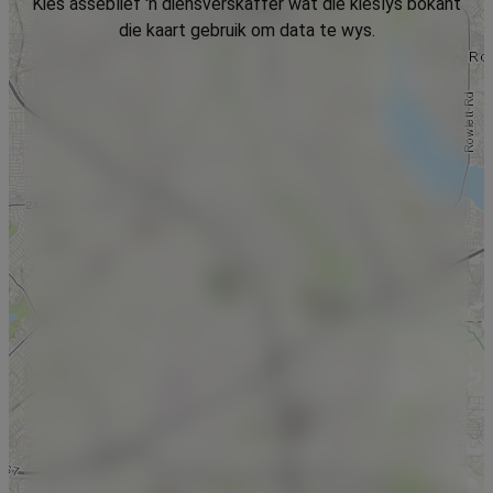
Kies asseblief 'n diensverskaffer wat die kieslys bokant
die kaart gebruik om data te wys.