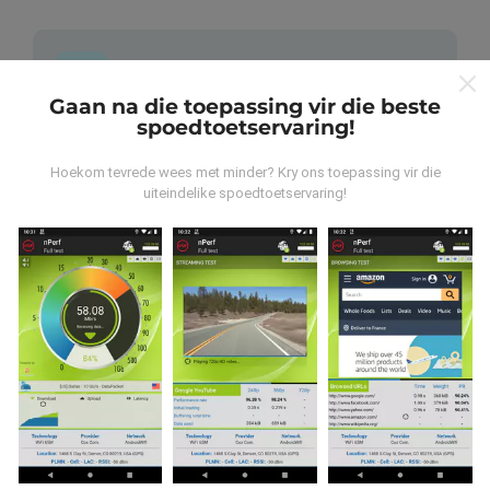
Gaan na die toepassing vir die beste
spoedtoetservaring!
Waar kom die data vandaan?
Hoekom tevrede wees met minder? Kry ons toepassing vir die
Die data word versamel uit toetse wat deur
uiteindelike spoedtoetservaring!
gebruikers van die nPerf-app uitgevoer is. Dit is toetse
wat onder reële toestande direk in die veld uitgevoer
word. As u ook wil betrokke raak, moet u die nPerf-app
op u slimfoon aflaai.
Hoe meer data daar is, hoe meer
omvattend sal die kaarte wees!
Hoe word opdaterings gemaak?