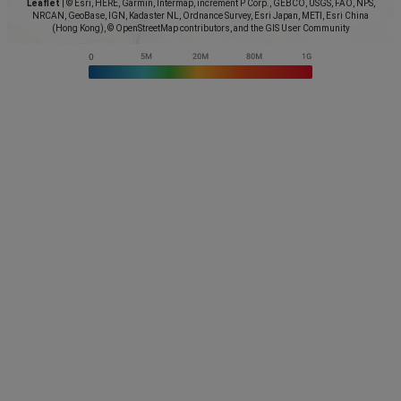
Leaflet
|
© Esri, HERE, Garmin, Intermap, increment P Corp., GEBCO, USGS, FAO, NPS,
NRCAN, GeoBase, IGN, Kadaster NL, Ordnance Survey, Esri Japan, METI, Esri China
(Hong Kong), © OpenStreetMap contributors, and the GIS User Community