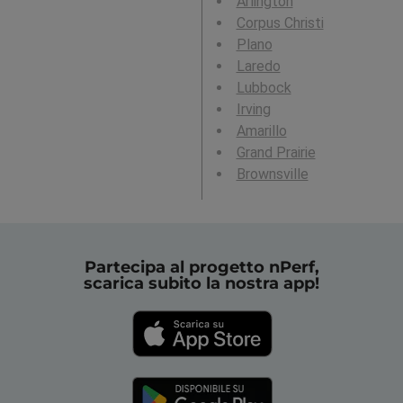
Arlington
Corpus Christi
Plano
Laredo
Lubbock
Irving
Amarillo
Grand Prairie
Brownsville
Partecipa al progetto nPerf,
scarica subito la nostra app!