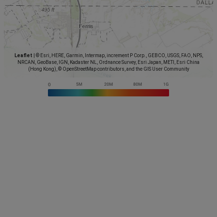
Leaflet
|
© Esri, HERE, Garmin, Intermap, increment P Corp., GEBCO, USGS, FAO, NPS,
NRCAN, GeoBase, IGN, Kadaster NL, Ordnance Survey, Esri Japan, METI, Esri China
(Hong Kong), © OpenStreetMap contributors, and the GIS User Community