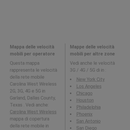
Mappa delle velocità
Mappe delle velocità
mobili per operatore
mobili per altre zone
Questa mappa
Vedi anche le velocità
rappresenta le velocità
3G / 4G / 5G di in
:
della rete mobile
New York City
Carolina West Wireless
Los Angeles
2G, 3G, 4G e 5G in
Chicago
Garland, Dallas County,
Houston
Texas . Vedi anche:
Philadelphia
Carolina West Wireless
Phoenix
mappa di copertura
San Antonio
della rete mobile in
San Diego