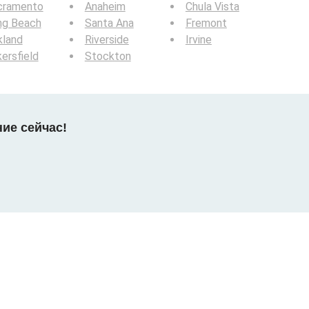
cramento
Anaheim
Chula Vista
ng Beach
Santa Ana
Fremont
kland
Riverside
Irvine
ersfield
Stockton
ние сейчас!