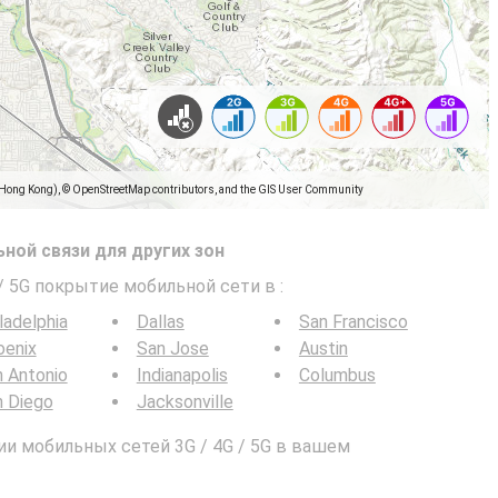
(Hong Kong), © OpenStreetMap contributors, and the GIS User Community
ной связи для других зон
 / 5G покрытие мобильной сети в
:
ladelphia
Dallas
San Francisco
oenix
San Jose
Austin
 Antonio
Indianapolis
Columbus
n Diego
Jacksonville
и мобильных сетей 3G / 4G / 5G в вашем