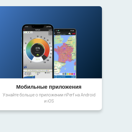
Мобильные приложения
Узнайте больше о приложении nPerf на Android
и iOS