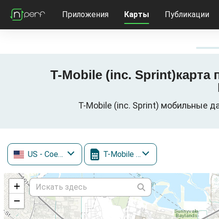
Приложения
Карты
Публикации
T-Mobile (inc. Sprint)карта
T-Mobile (inc. Sprint) мобильные
US
- Соединенные Штаты
T-Mobile (inc. Sprint)
+
−