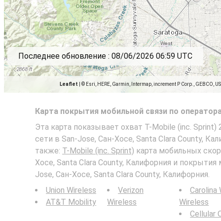
Последнее обновление :
08/06/2026 06:59 UTC
Leaflet
|
© Esri, HERE, Garmin, Intermap, increment P Corp., GEBCO, U
Карта покрытия мобильной связи по оператор
Эта карта показывает охват T-Mobile (inc. Sprint)
сети в San-Jose, Сан-Хосе, Santa Clara County, К
также:
T-Mobile (inc. Sprint)
карта мобильных скоро
Хосе, Santa Clara County, Калифорния и покрытия
Jose, Сан-Хосе, Santa Clara County, Калифорния.
Union Wireless
Verizon
Carolina
AT&T Mobility
Wireless
Wireless
Cellular