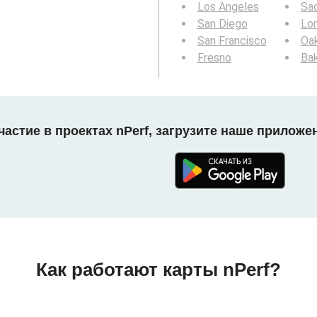
Los Angeles
Sa
San Diego
Lo
San Francisco
Oa
Fresno
Bak
астие в проектах nPerf, загрузите наше приложе
Как работают карты nPerf?