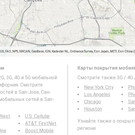
SGS, FAO, NPS, NRCAN, GeoBase, IGN, Kadaster NL, Ordnance Survey, Esri Japan, METI, Esri China 
ам
Карты покрытия мобиль
 2G, 3G, 4G и 5G мобильной
Смотрите также 3G / 4G
алифорния. Смотрите
New York City
Phi
стей в San-Jose, Сан-
Los Angeles
Ph
 мобильных сетей в San-
Chicago
San
Houston
Sa
 West
U.S. Cellular
Узнайте также о покрыти
AT&T FirstNet
регионе:
 One
Boost Mobile