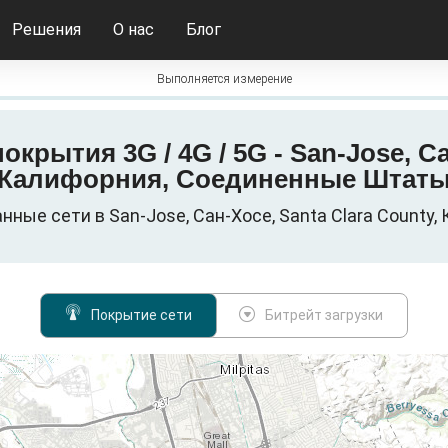
Решения
О нас
Блог
Выполняется измерение
 покрытия 3G / 4G / 5G - San-Jose, С
Калифорния, Соединенные Штат
 данные сети в San-Jose, Сан-Хосе, Santa Clara Coun
Покрытие сети
Битрейт загрузки