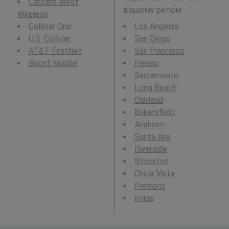
Carolina West
вашому регіоні:
Wireless
Cellular One
Los Angeles
U.S. Cellular
San Diego
AT&T FirstNet
San Francisco
Boost Mobile
Fresno
Sacramento
Long Beach
Oakland
Bakersfield
Anaheim
Santa Ana
Riverside
Stockton
Chula Vista
Fremont
Irvine