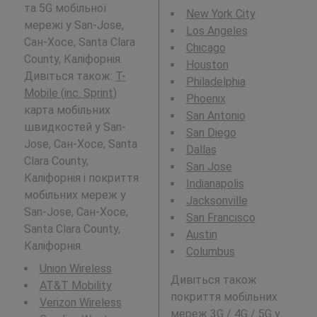
та 5G мобільної
New York City
мережі у San-Jose,
Los Angeles
Сан-Хосе, Santa Clara
Chicago
County, Каліфорнія.
Houston
Дивіться також:
T-
Philadelphia
Mobile (inc. Sprint)
Phoenix
карта мобільних
San Antonio
швидкостей у San-
San Diego
Jose, Сан-Хосе, Santa
Dallas
Clara County,
San Jose
Каліфорнія і покриття
Indianapolis
мобільних мереж у
Jacksonville
San-Jose, Сан-Хосе,
San Francisco
Santa Clara County,
Austin
Каліфорнія.
Columbus
Union Wireless
Дивіться також
AT&T Mobility
покриття мобільних
Verizon Wireless
мереж 3G / 4G / 5G у