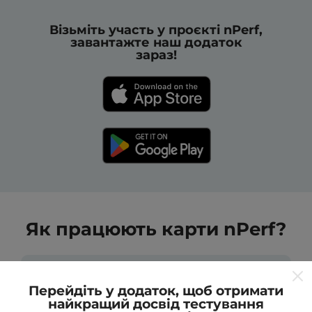
Візьміть участь у проєкті nPerf,
завантажте наш додаток
зараз!
Як працюють карти nPerf?
Перейдіть у додаток, щоб отримати
найкращий досвід тестування